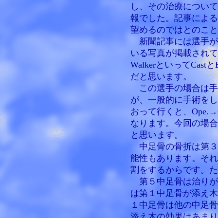
し、その治療について
報でした。記事による
望めるのではとのこと
新聞記事には選手が
いる写真が掲載されて
WalkerといってCas
だと思います。
この選手の場合は手
が、一般的に手術をし
おって行くと、Ope.→Cast
なります。今回の場合は
と思います。
中足骨の骨折は第３
能性もあります。それ
割をするからです。た
第５中足骨は治りが
は第１中足骨が添え木
１中足骨は他の中足骨
添え木の効果はあまり