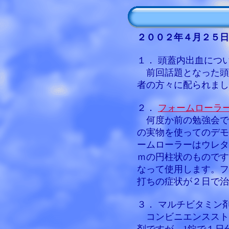
２００２年４月２５日
１． 頭蓋内出血につ
前回話題となった頭
者の方々に配られまし
２．
フォームローラ
何度か前の勉強会で
の実物を使ってのデモ
ームローラーはウレタ
ｍの円柱状のものです
なって使用します。フ
打ちの症状が２日で治
３． マルチビタミン
コンビニエンススト