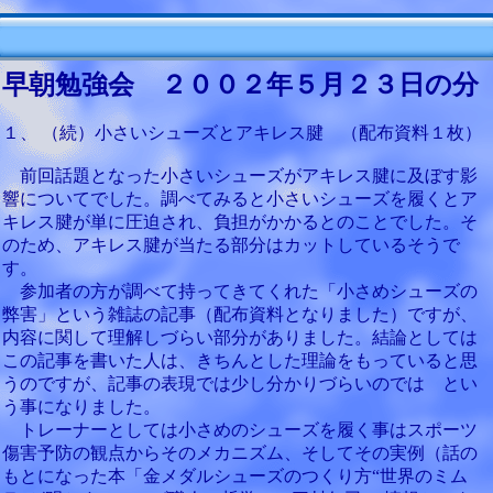
早朝勉強会 ２００２年５月２３日の分
１、 （続）小さいシューズとアキレス腱 （配布資料１枚）
前回話題となった小さいシューズがアキレス腱に及ぼす影
響についてでした。調べてみると小さいシューズを履くとア
キレス腱が単に圧迫され、負担がかかるとのことでした。そ
のため、アキレス腱が当たる部分はカットしているそうで
す。
参加者の方が調べて持ってきてくれた「小さめシューズの
弊害」という雑誌の記事（配布資料となりました）ですが、
内容に関して理解しづらい部分がありました。結論としては
この記事を書いた人は、きちんとした理論をもっていると思
うのですが、記事の表現では少し分かりづらいのでは とい
う事になりました。
トレーナーとしては小さめのシューズを履く事はスポーツ
傷害予防の観点からそのメカニズム、そしてその実例（話の
もとになった本「金メダルシューズのつくり方“世界のミム