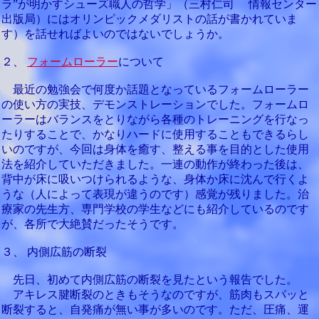
ラ”が明かすシューズ職人の哲学」（三村仁司 情報センター
出版局）にはオリンピックメダリストの話が書かれていま
す）を話せればよいのではないでしょうか。
２、
フォームローラー
について
最近の勉強会で何度か話題となっているフォームローラー
の使い方の実技、デモンストレーションでした。フォームロ
ーラーはバランスをとりながら各種のトレーニングを行なっ
たりすることで、かなりハードに使用することもできるらし
いのですが、今回は身体を癒す、整える事を目的とした使用
法を紹介していただきました。一連の動作が終わった後は、
背中が床に吸いつけられるような、身体か床に沈んで行くよ
うな（人によって表現が違うのです）感覚が残りました。治
療家の先生方、専門学校の学生などにも紹介しているのです
が、各所で大絶賛だったそうです。
３、 内側広筋の断裂
先日、初めて内側広筋の断裂を見たという報告でした。
アキレス腱断裂のときもそうなのですが、筋肉もスパッと
断裂すると、自発痛が無い事が多いのです。ただ、圧痛、運