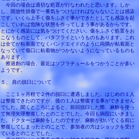
今回の場合は適切な処置が行なわれたと思います。しか
し、開放性損傷で一番気をつけなければならないことは感染
です。いくら上手く傷をふさぐ事ができたとしても感染を起
こしていれば危険な状態を作ってしまう事があるからです。
とにかく感染には気をつけてください。傷をふさぐ処置をお
こなうものとして、バタフライというものもあります。これ
は全てが粘着面でなくバンドエイドのように両隅が粘着面と
なっていて傷口に粘着物がつかないようになっているものも
あります。
擦過創の場合、最近はソフラチュールをつかうことが多い
ようです。
５、 肩の脱臼について
ここ１ヶ月程で２件の脱臼に遭遇しました。はじめの１人
は整復できたのですが、後の１人は整復する事ができません
でした。聞くところによると、前回脱臼した際、麻酔を使っ
て無理矢理整復したとのことでした。今回も病院にいきまし
た。ドクターは麻酔をしたのですが、麻酔が効いてくる前に
整復してしまったとのことで、参加者の方はショックを受け
ているとのことでした。