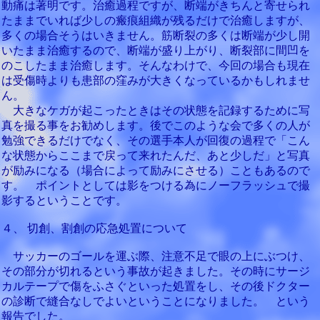
動痛は著明です。治癒過程ですが、断端がきちんと寄せられ
たままでいれば少しの瘢痕組織が残るだけで治癒しますが、
多くの場合そうはいきません。筋断裂の多くは断端が少し開
いたまま治癒するので、断端が盛り上がり、断裂部に間凹を
のこしたまま治癒します。そんなわけで、今回の場合も現在
は受傷時よりも患部の窪みが大きくなっているかもしれませ
ん。
大きなケガが起こったときはその状態を記録するために写
真を撮る事をお勧めします。後でこのような会で多くの人が
勉強できるだけでなく、その選手本人が回復の過程で「こん
な状態からここまで戻って来れたんだ、あと少しだ」と写真
が励みになる（場合によって励みにさせる）こともあるので
す。 ポイントとしては影をつける為にノーフラッシュで撮
影するということです。
４、 切創、割創の応急処置について
サッカーのゴールを運ぶ際、注意不足で眼の上にぶつけ、
その部分が切れるという事故が起きました。その時にサージ
カルテープで傷をふさぐといった処置をし、その後ドクター
の診断で縫合なしでよいということになりました。 という
報告でした。