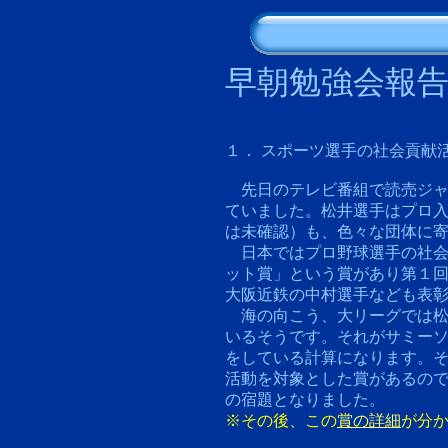
早朝勉強会報
１． スポーツ選手の社会貢献
先日のテレビ番組で読売ジャ
ていました。松井選手はプロ
は未確認）も、色々な団体に
日本ではプロ野球選手の社会
ット賞」という賞があり第１
大阪近鉄の中村選手なども表
海の向こう、大リーグでは松
いるそうです。それがサミー
をしている計算になります。
活動を対象とした賞があるの
の宿題となりました。
※その後、この
賞の詳細
が分