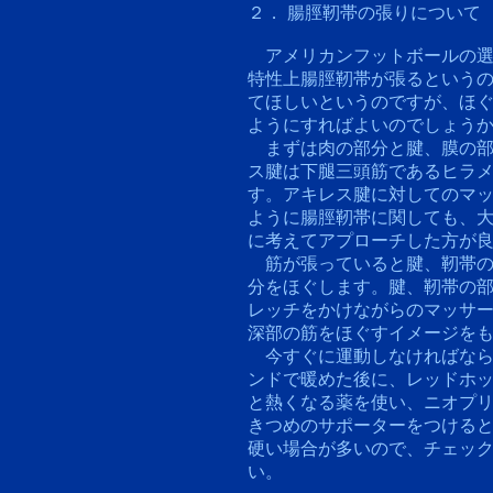
２． 腸脛靭帯の張りについて
アメリカンフットボールの選
特性上腸脛靭帯が張るという
てほしいというのですが、ほ
ようにすればよいのでしょう
まずは肉の部分と腱、膜の部
ス腱は下腿三頭筋であるヒラ
す。アキレス腱に対してのマ
ように腸脛靭帯に関しても、
に考えてアプローチした方が
筋が張っていると腱、靭帯の
分をほぐします。腱、靭帯の
レッチをかけながらのマッサ
深部の筋をほぐすイメージを
今すぐに運動しなければなら
ンドで暖めた後に、レッドホ
と熱くなる薬を使い、ニオプ
きつめのサポーターをつける
硬い場合が多いので、チェッ
い。