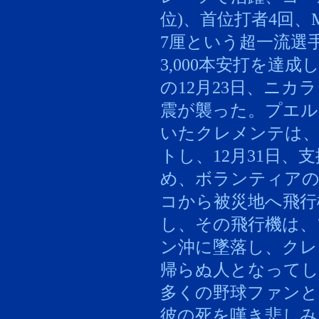
位)、首位打者4回、
7厘という超一流選手
3,000本安打を達
の12月23日、ニ
震が襲った。プエル
いたクレメンテは、
トし、12月31日、
め、ボランティア
コから被災地へ飛行
し、その飛行機は、
ン沖に墜落し、クレ
帰らぬ人となって
多くの野球ファンと
彼の死を嘆き悲しみ