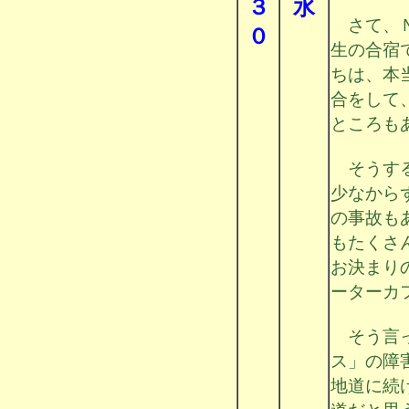
３
水
さて、Ｎ
０
生の合宿
ちは、本
合をして
ところも
そうする
少なから
の事故も
もたくさ
お決まり
ーターカ
そう言っ
ス」の障
地道に続