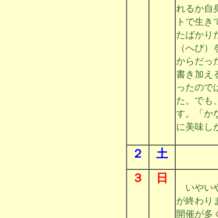
れるか自
トで生き
たばかり
（へび）
からだっ
書き加え
ったので
た。でも
す。「か
に美味し
２
土
３
日
いやいや
が終わり
開催が多