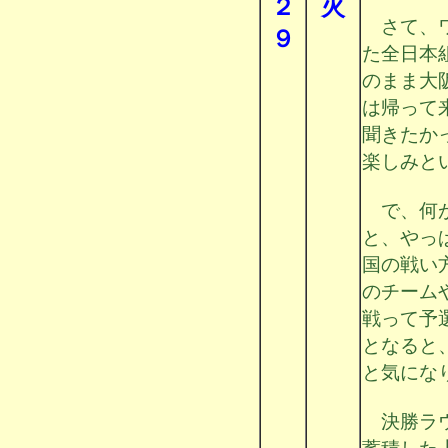
２
火
さて、ワ
９
た全日本
のまま大
は帰って
聞きたか
楽しみと
で、何が
と、やっ
国の戦い
のチーム
戦って予
となると
と気にな
決勝ラウ