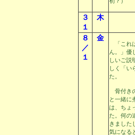
初？）
３
木
１
８
金
「これは
／
ん。」優
１
しいご説
しく「い
た。
骨付きの
と一緒に
は、ちょ
た。何の
きました
気になる