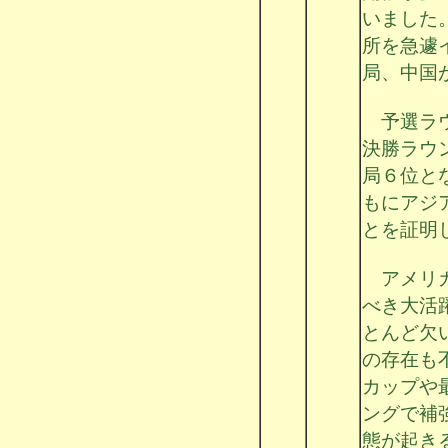
いました
所を急遽
局、中国
予選ラウ
決勝ラウ
局６位と
もにアジ
とを証明
アメリカ
べき大活
とんど欠
の存在も
カップや
ングで補
態が起き