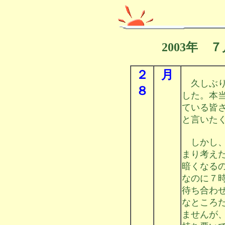
2003年 
２
月
久しぶり
８
した。本
ている皆
と言いた
しかし、
まり考え
暗くなる
なのに７
待ち合わ
なところ
ませんが