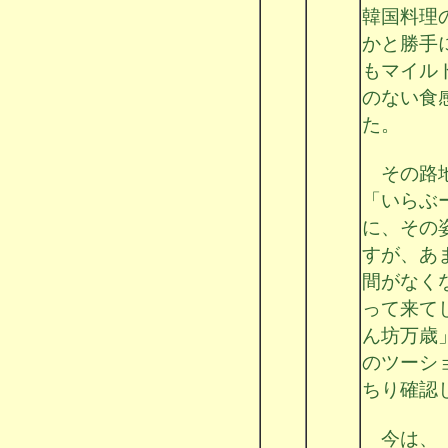
韓国料理
かと勝手
もマイル
のない食
た。
その路地
「いらぶ
に、その
すが、あ
間がなく
って来て
ん坊万歳
のツーシ
ちり確認
今は、「