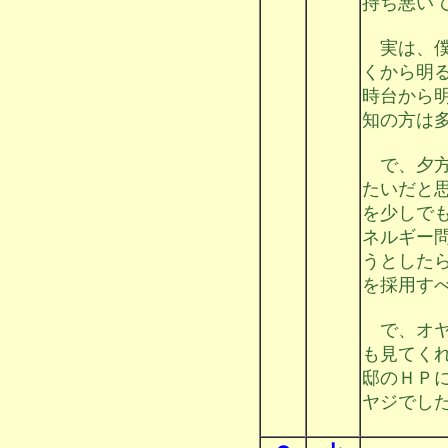
持ち悪い
実は、僕
くから明
時台から
知の方は
で、夕方
たいだと
を少しで
ネルギー
うとした
を採用す
で、オヤ
も見てく
邸のＨＰ
ヤジでし