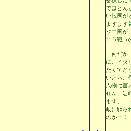
蓄積した
でほとん
い韓国が
ますます
や中国が
どう戦う
何だか、
に、イタ
たくてど
いたら、
人物に言
せん、岩
ます。」
動に駆ら
のかー！