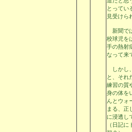
道だと思
とってい
見受けら
新聞では
校球児を
手の熱射
なって来
しかし、
と、それ
練習の質
身の体を
んとウォ
まる、正
に浸透し
（日記に