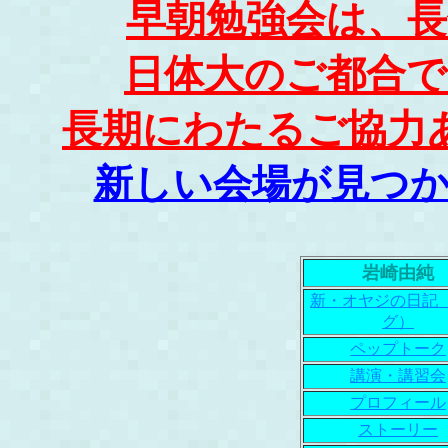
早朝勉強会は、
日体大のご都合
長期にわたるご協力
新しい会場が見つ
岩崎由純
新・オヤジの日記
グ）
ペップトーク
講演・講習会
プロフィール
ストーリー