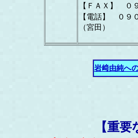
【ＦＡＸ】 ０
【電話】 ０９
（宮田）
岩﨑由純へ
【重要