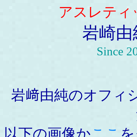
アスレティ
岩崎由
Since 2
岩﨑由純のオフィ
以下の画像か
ここ
を