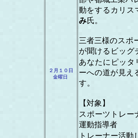
動をするカリス
み
氏。
三者三様のスポ
が聞けるビッグ
あなたにピッタ
２月１０日
ーへの道が見え
金曜日
す。
【対象】
スポーツトレー
運動指導者
トレーナー活動