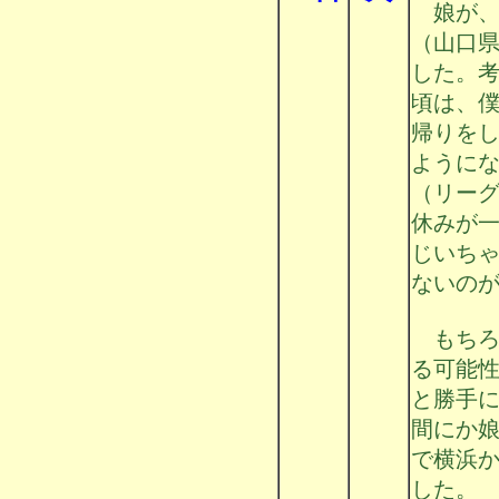
娘が、
（山口
した。
頃は、
帰りを
ように
（リー
休みが
じいち
ないの
もちろ
る可能
と勝手
間にか
で横浜
した。