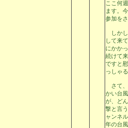
ここ何
ます。
参加を
しかし
して来
にかか
続けて
ですと
っしゃ
さて、
かい台
が、ど
撃と言
ャンネ
年の台