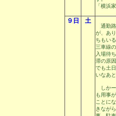
「横浜家
９日
土
通勤路
が、あ
ちもい
三車線
入場待
滞の原
でも土
いなあ
しかー
も用事
ことに
きなが
事、駐