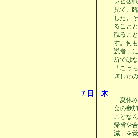
レビ観
見て、
した。
ること
観るこ
す。何
説者」
所では
「こっ
ぎした
７日
木
夏休み
会の参
ことな
帰省や
減」を