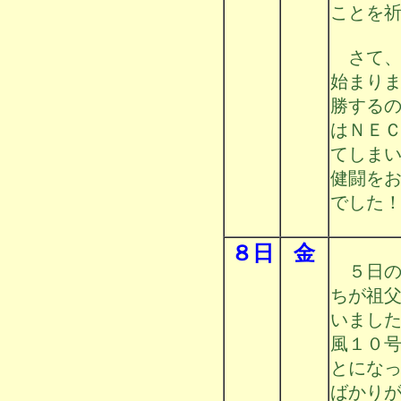
ことを祈
さて、
始まり
勝する
はＮＥ
てしま
健闘を
でした
８日
金
５日の
ちが祖
いまし
風１０
とにな
ばかり