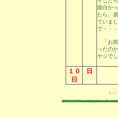
そした
面白か
たら、
ていま
で・・
「お前
ったの
ヤジで
１０
日
日
トッ