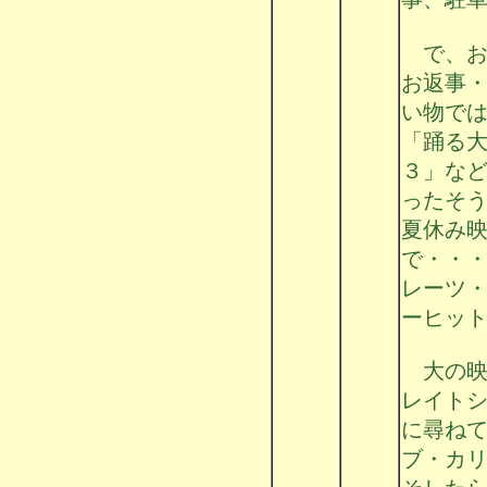
で、お
お返事
い物で
「踊る
３」な
ったそ
夏休み
で・・
レーツ
ーヒッ
大の映
レイト
に尋ね
ブ・カ