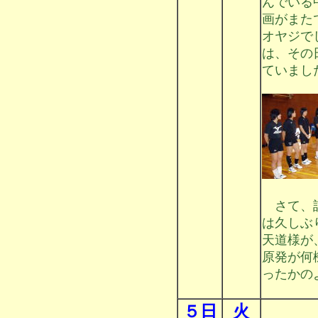
んでいる
画がまた
オヤジで
は、その
ていまし
さて、話
は久しぶ
天道様が
原発が何
ったかの
５日
火