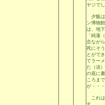
ヤジで
夕飯は
ン博物
は、地
「純蓮
念なが
死にそ
とがで
てラー
た（涙
の底に
ころま
が・・
これは
す。