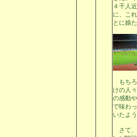
４千人
に、こ
とに娘
もちろ
けの人
の感動
で味わ
いたよ
さて、