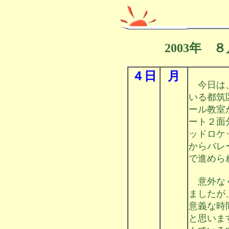
2003年 
４日
月
今日は、
いる都筑
ール教室
ート２面
ッドロケ
からバレ
で進めら
意外なく
ましたが
意義な時
と思いま