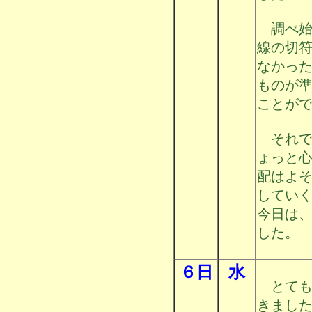
調べ始
線の切
なかっ
ものが
ことが
それで
ょっと
配はよ
してい
今日は
した。
６日
水
とても
きまし