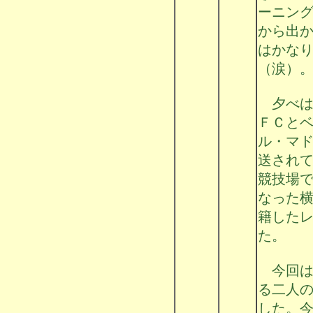
ーニン
から出
はかな
（涙）
夕べは
ＦＣと
ル・マ
送され
競技場
なった
籍した
た。
今回は
る二人
した。