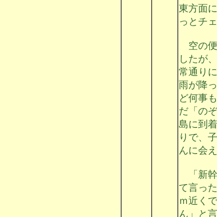
東方面
っとチ
空の便
したが
常通り
雨が降
ど何事
だ「の
島に到
りで、
んに会
「新幹
て言っ
ｍ近く
ん」と