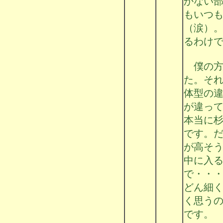
かない
もいつ
（涙）
るわけ
僕の方
た。そ
体型の
が違っ
本当に
です。
が高そ
中に入
で・・
どん細
く思う
です。