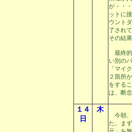
が・・
ットに
ウント
了され
その結
最終的
い別の
「マイ
２箇所
をする
は、断
１４
木
今朝、
日
た。ま
元」を