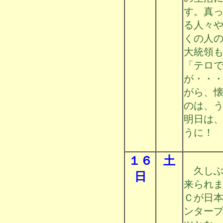
す。真
る人々
くの人
大統領
「テロ
が・・
がら、
のは、
明日は
うに！
１６
土
久しぶ
日
来られ
Ｃが日
ンター