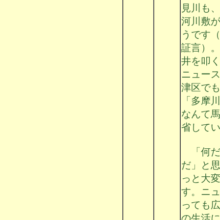
見川も
河川敷
うです
証言）
井を叩
ニュー
津区で
「多摩
なんて
省して
「何だ
だ」と
っと大
す。ニ
っても
の生活