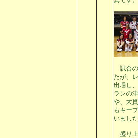
試合の
たが、
出場し
ランの
や、大
もキー
いまし
盛り上