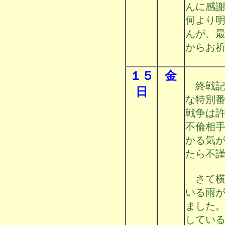
んに感
何より
んが、
からお
１５
金
終戦記
日
な特別
戦争は
不倫相
かる気
たら不
さて横
いる雨
ました
してい