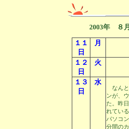
2003年 
１１
月
日
１２
火
日
１３
水
なんと
日
ンが、
た。昨
れてい
パソコ
分間の