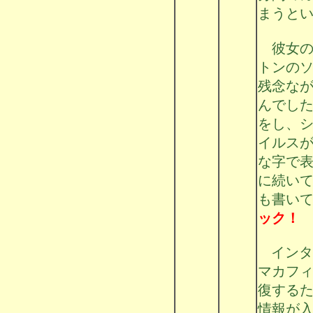
まうと
彼女の
トンの
残念な
んでし
をし、
イルス
な字で
に続い
も書い
ック！
インタ
マカフ
復する
情報が