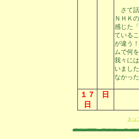
さて話
ＮＨＫ
感じた
ている
が違う
ムで何
我々に
いまし
なかっ
１７
日
日
トッ