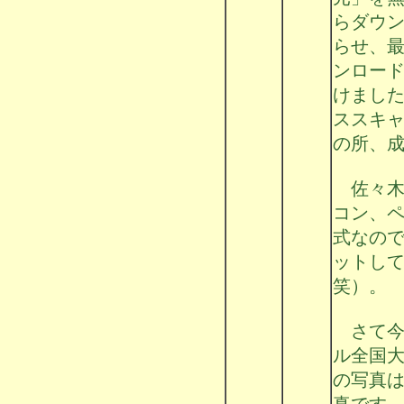
らダウ
らせ、
ンロー
けまし
ススキ
の所、
佐々木
コン、
式なの
ットし
笑）。
さて今
ル全国
の写真
真です