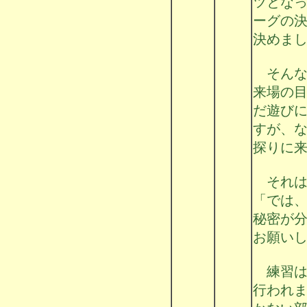
ツとなっ
ーグの
決めま
そんな
来場の
だ遊び
すが、
探りに
それは
「では
秘密が
お願い
練習は
行われ