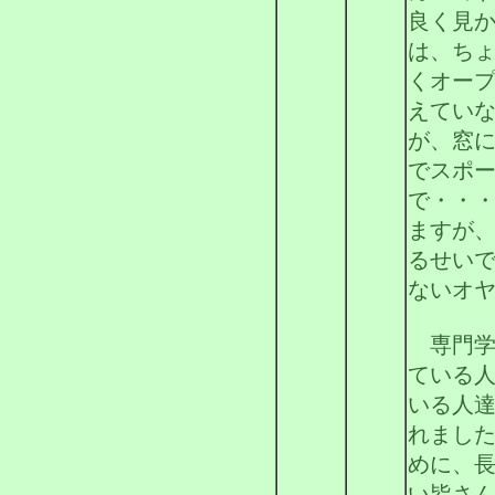
良く見
は、ち
くオー
えてい
が、窓
でスポ
で・・
ますが
るせい
ないオ
専門学
ている
いる人
れまし
めに、
い皆さ