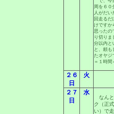
で、今日
周を６０
人がだい
回走るだ
けですか
思ったの
り切りま
分以内と
と、頼も
たオヤジ
＝１時間
２６
火
日
２７
水
なんと
日
ク（正
い）で