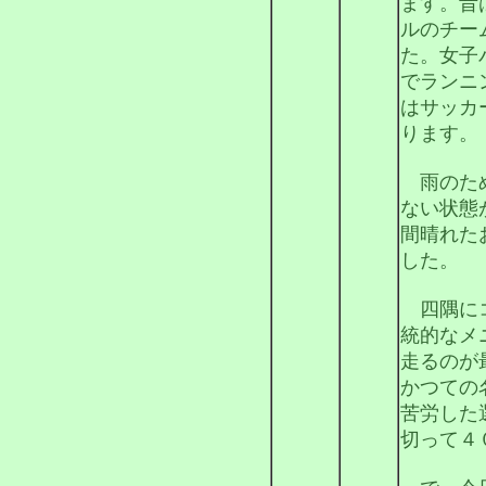
ます。昔
ルのチー
た。女子
でランニ
はサッカ
ります。
雨のため
ない状態
間晴れた
した。
四隅にコ
統的なメ
走るのが
かつての
苦労した
切って４