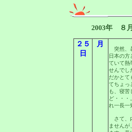
2003年 
２５
月
突然、暑
日
日本の方
ていて熱
せんでし
だかとて
てちょっ
も、寝苦
ど・・・
れ一長一
さて、内
ませんが