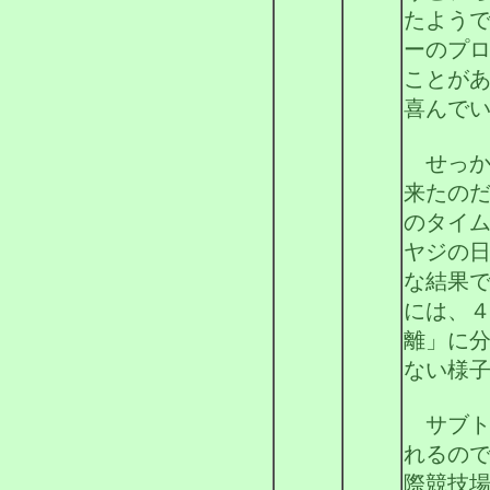
たよう
ーのプ
ことが
喜んで
せっか
来たの
のタイ
ヤジの
な結果
には、
離」に
ない様
サブト
れるの
際競技