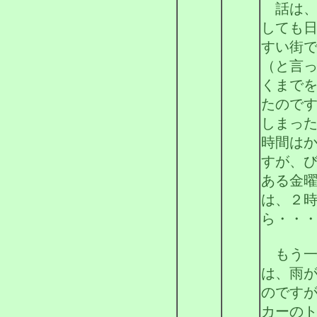
話は、
しても
すい街
（と言
くまで
たので
しまっ
時間は
すが、
ある金
は、２
ら・・
もう一
は、雨
のです
カーの