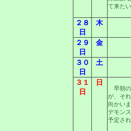
て来た
２８
木
日
２９
金
日
３０
土
日
３１
日
早朝の
日
が、そ
向かい
デモン
予定さ