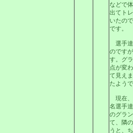
などで
出てト
いたの
です。
選手達
のです
す。グ
点が変
て見え
たよう
現在、
名選手
のグラ
て、隣
うと、