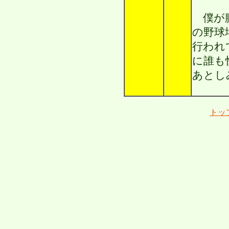
僕が腰
の野球
行われ
に誰も
あとし
トッ