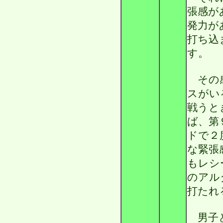
張感が
発力が
打ち込
す。
その感
スがい
戦うと
ば、第
ドで２
な緊張
もレシ
のアル
打たれ
男子と