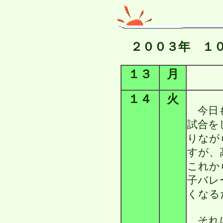
２００３年 １
１３
月
１４
火
今日も
試合を
りなが
すが、
これか
子バレ
くなる
それに