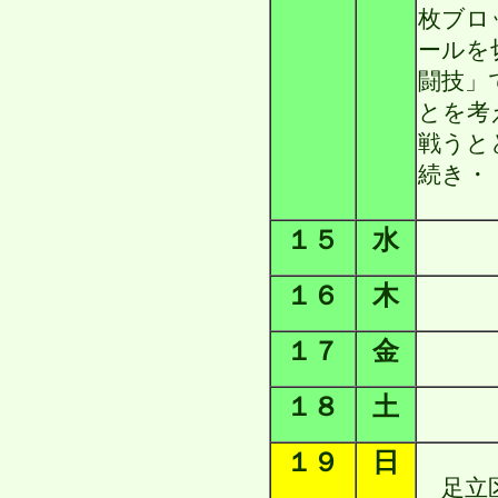
枚ブロ
ールを
闘技」
とを考
戦うと
続き・
１５
水
１６
木
１７
金
１８
土
１９
日
足立区