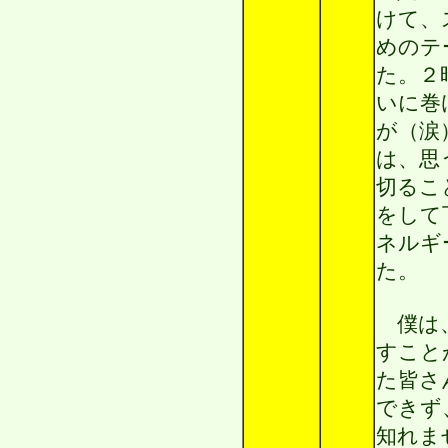
けて、
めのテ
た。２
いに巻
が（涙
は、思
切るこ
をして
ネルギ
た。
僕は、
すこと
た皆さ
できず
知れま