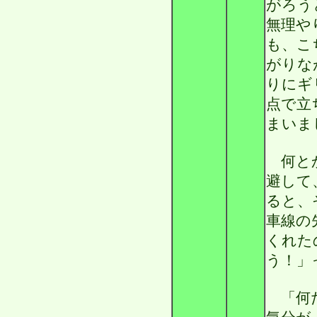
がろう
無理や
も、こ
がりな
りにギ
点で立
まいま
何とか
避して
ると、
車線の
くれた
う！」
「何だ