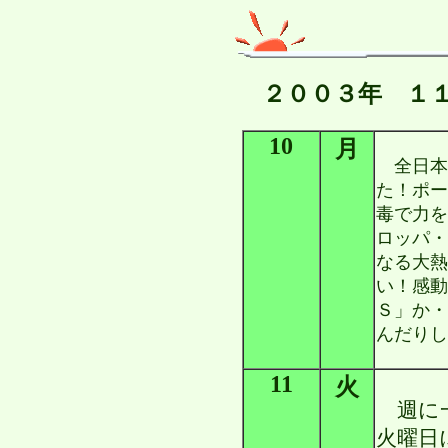
２００３年 １
10
月
全日本
た！ポー
毒で力を
ロッパ・
なる大熱
い！感動
Ｓ」か・
んだりし
11
火
週に一
火曜日