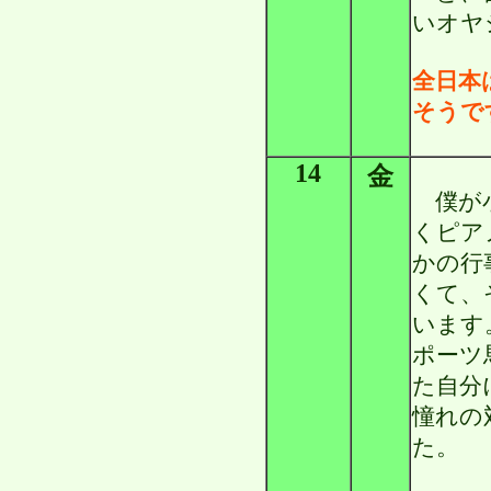
いオヤ
全日本
そうで
14
金
僕が小
くピア
かの行
くて、
います
ポーツ
た自分
憧れの
た。