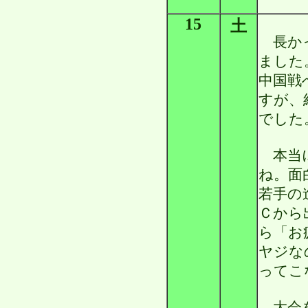
15
土
長かっ
ました
中国戦
すが、
でした
本当に
ね。面
若手の
Ｃから
ら「お
ヤジな
ってこ
大会を