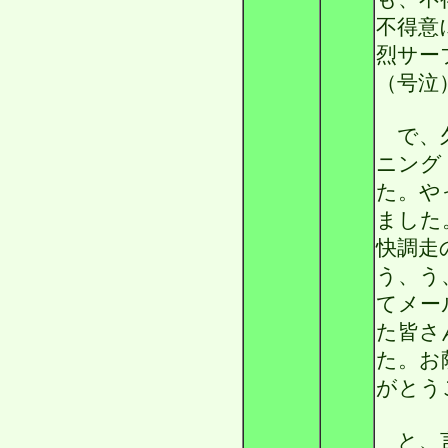
不得意
烈サー
（号泣
で、久
ニング
た。や
ました
快調走
う、う
てメー
た皆さ
た。お
がとう
と、言