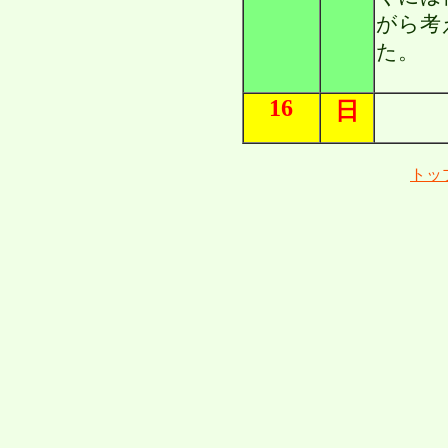
がら考
た。
16
日
トッ