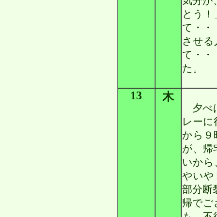
気分が
とう！
て・・
させる
て・・
た。
13
木
夕べは
レーに
から９
が、帰
いから
やいや
部分断
帰でご
も、不