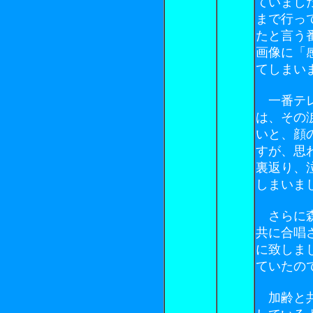
ていまし
まで行っ
たと言う
画像に「
てしまい
一番テレ
は、その
いと、顔
すが、思
裏返り、
しまいま
さらに森
共に合唱
に致しま
ていたの
加齢と共