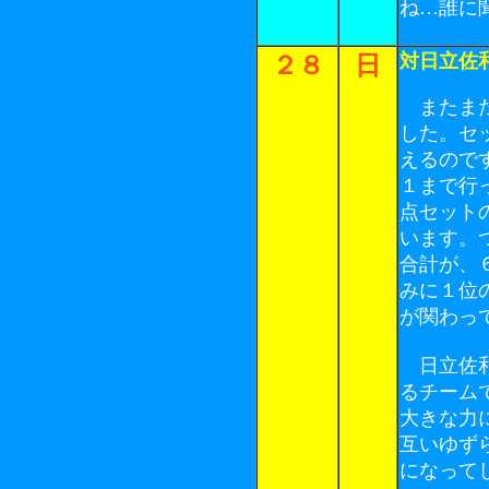
ね…誰に
対日立佐
２８
日
またまた
した。セ
えるので
１まで行
点セット
います。
合計が、
みに１位
が関わっ
日立佐和
るチーム
大きな力
互いゆず
になって