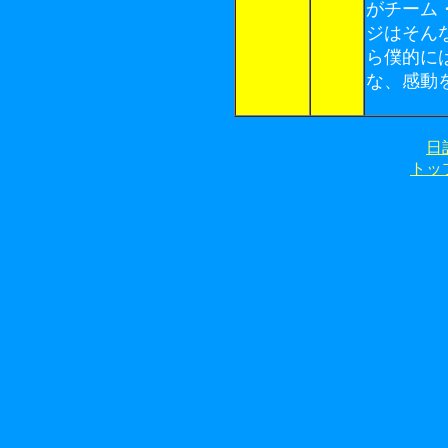
がチーム
ジはそん
ら僕的に
な、感動
日
トッ