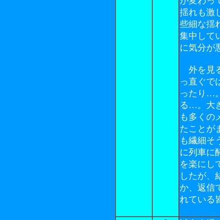
が変わっ
揺れも激
些細な揺
集中して
に気分が
外を見る
っ直ぐで
ったり…
る…。大
も多くの
たことが
も繊細そ
に列車に
を楽にし
したが、
か、返信
れている