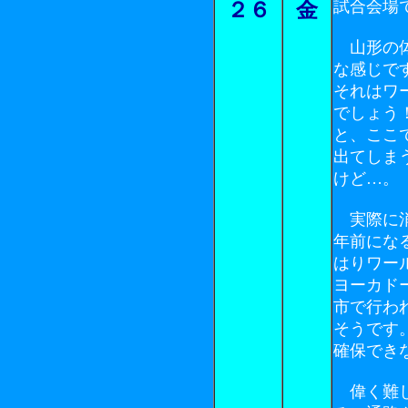
試合会場
２６
金
山形の体
な感じで
それはワ
でしょう
と、ここ
出てしま
けど…。
実際に消
年前にな
はりワー
ヨーカド
市で行わ
そうです
確保でき
偉く難し