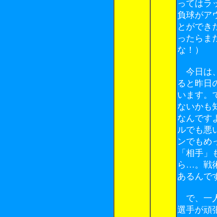
ってはラ
負球がア
とができ
ったらま
な！）
今日は、
ると昨日
います。
ないかも
なんです
ルでも悪
ンでもめ
「相手」
ら…。戦
あるんで
で、一人
選手が頑