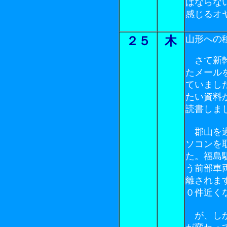
ばならな
感じるオヤ
山形への
２５
木
さて新幹
たメール
ていまし
たい資料
読書しま
郡山を過
ソコンを
た。福島
う前部車
離されま
０件近く
が、しか