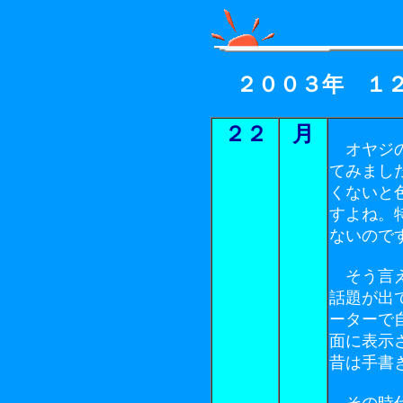
２００３年 １
２２
月
オヤジの
てみまし
くないと
すよね。
ないので
そう言え
話題が出
ーターで
面に表示
昔は手書
その時代