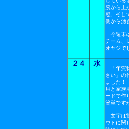
している
腕から上
感、そし
側から湧
今週末は
チーム、
オヤジで
２４
水
「年賀状
さい」の
ました！
用と家族
ードで作
簡単です
文字は割
ウトに関