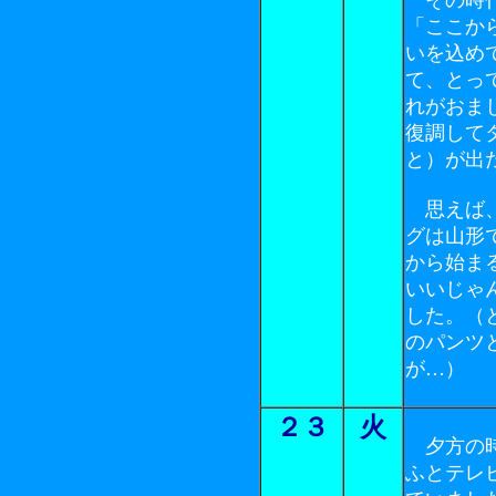
「ここか
いを込め
て、とっ
れがおま
復調して
と）が出
思えば、
グは山形
から始ま
いいじゃ
した。（
のパンツ
が…）
２３
火
夕方の時
ふとテレ