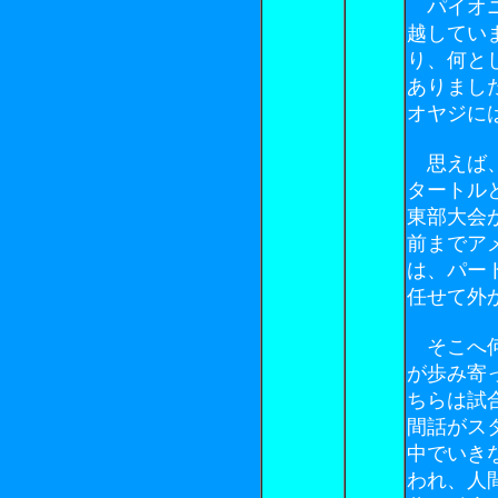
パイオニ
越してい
り、何と
ありまし
オヤジに
思えば、
タートル
東部大会
前までア
は、パー
任せて外
そこへ何
が歩み寄
ちらは試
間話がス
中でいき
われ、人