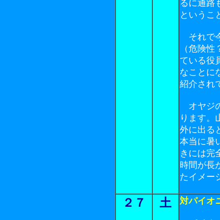
るに通路
というこ
それで今
（危険性
ている役
なことに
紹介され
オヤジの
ります。
外に出る
本当に暑
きには完
時間が長
たイメー
対パイオ
２７
土