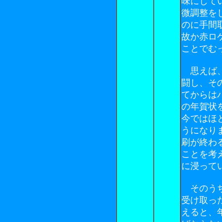
味にして
微調整を
のに手間
故か赤ロ
ことでむ
思えば、
闘し、そ
てからは
の年賀状
今ではほ
うになり
刷が終わ
ことを考
に浸って
そのうち
受け取っ
えると、