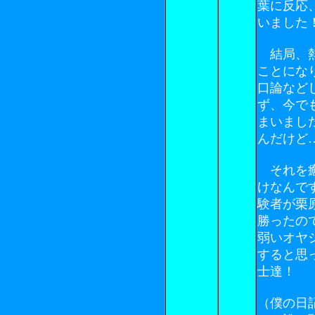
葉に反応
いました
結局、熱
ことにな
口論など
ず、今で
まいまし
んだけど
それを癒
けなんで
験者が栗
勝ったの
弱いオヤ
すると思
士達！
（僕の日