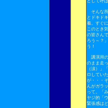
として呼
そんな所
とドキド
着。すぐ
このとき
の皆さん
ろう～？
う！
講演用の
のまま走
（涙）」
ロしてい
が・・・
んがガラ
って。「
ヤジ的「
緊張感は