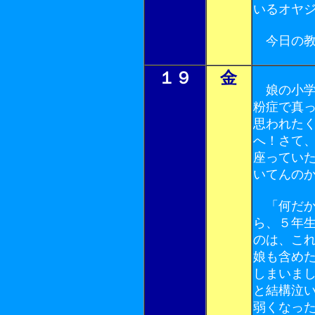
いるオヤ
今日の教
１９
金
娘の小学
粉症で真
思われた
へ！さて
座ってい
いてんの
「何だか
ら、５年
のは、こ
娘も含め
しまいま
と結構泣
弱くなっ