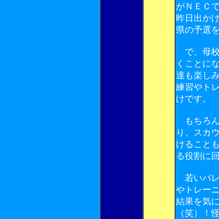
がＮＥＣ
昨日出か
県の予選
で、母校
くことに
達も楽し
練習やト
けです。
もちろん
り、スカ
けること
る役割に
若いバレ
やトレー
結果を気
（笑）！