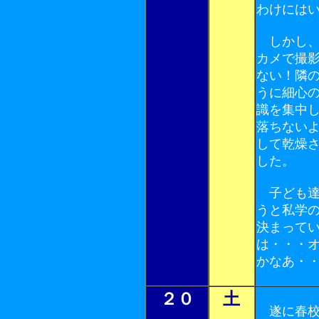
わけには
しかし、
カメで撮
ない！隣
うに細心
識を集中
落ちない
して乾燥
した。
子ども達
うと私学
決まって
は・・・
かなあ・
２０
土
遂に春校