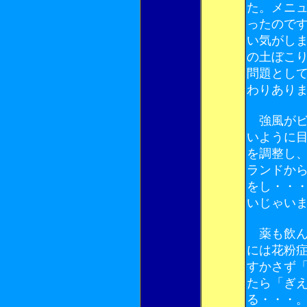
た。メニ
ったので
い気がし
の土ぼこ
問題とし
わりあり
強風がビ
いように
を調整し
ランドか
をし・・
いじゃい
薬も飲ん
には花粉
すかさず
たら「ぎ
る・・・