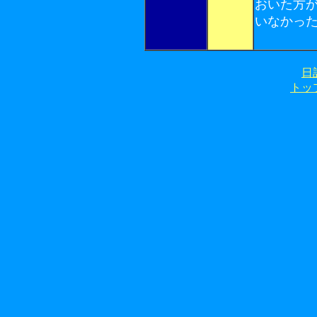
おいた方
いなかっ
日
トッ