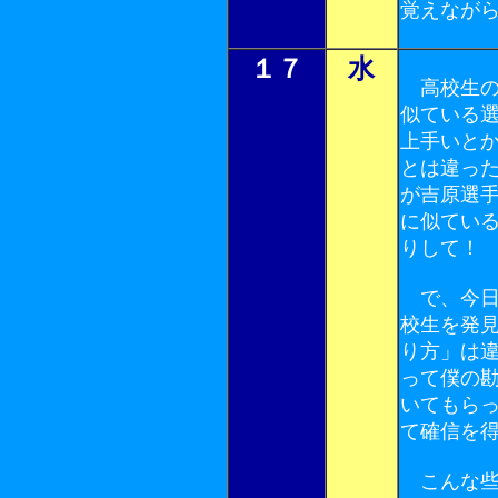
覚えなが
１７
水
高校生の
似ている
上手いと
とは違っ
が吉原選
に似てい
りして！
で、今日
校生を発
り方」は
って僕の
いてもら
て確信を
こんな些