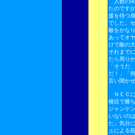
人数の関
たのです
援を待つ
でした。
敵をかな
あってオ
けで敵の
それまで
たら周り
「そうだ
だ！」「
言い聞か
ＮＥＣに
種目で勝
ジャンケ
いないの
た」気分
ュによる