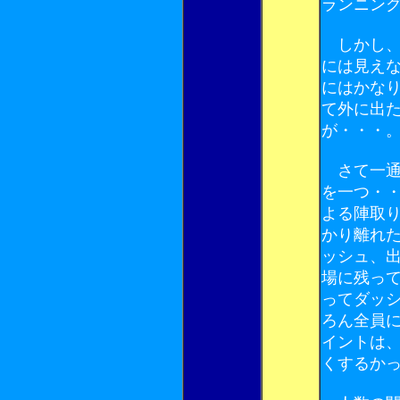
ランニン
しかし、
には見え
にはかな
て外に出
が・・・
さて一通
を一つ・
よる陣取
かり離れ
ッシュ、
場に残っ
ってダッ
ろん全員
イントは
くするか