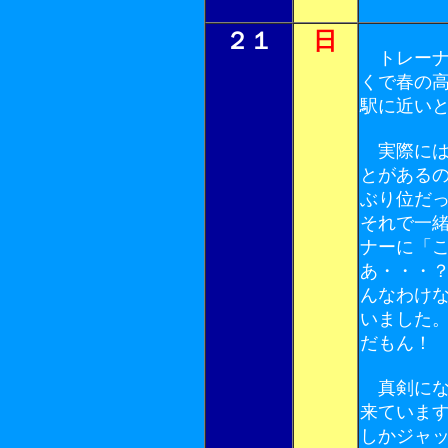
２１
日
トレーナ
くで春の
駅に近い
実際には
とがある
ぶり位だ
それで一
ナーに「
あ・・・
んなわけ
いました
だもん！
真剣にな
来ていま
しかジャッ