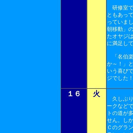
研修室で
ともあっ
っていま
朝移動」
たオヤジ
に満足し
「名伯楽
か～！」
いう喜び
ジでした
１６
火
久しぶり
ークなど
トの道が
せん。し
Ｃのグラ