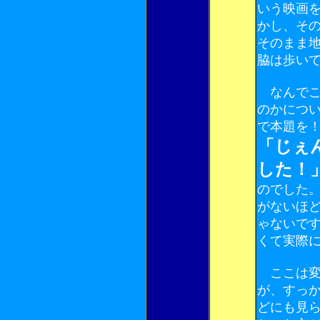
いう映画
かし、そ
そのまま
脇は歩い
なんでこ
のかにつ
で本題を
「じぇ
した！
のでした
がないほ
ゃないで
くて実際
ここは変
が、すっ
どにも見