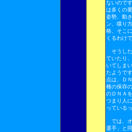
ないので
は多くの
姿勢、動
ン、喋り
格、そこ
くるわけ
そうした
ていたり
いてしま
たようで
点は、Ｄ
種の保存
のＤＮＡ
つまり人
っている
では、オ
選手」と