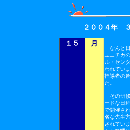
２００４年 
１５
月
なんと日
ユニチカ
ル・セン
われてい
指導者の
た。
その研修
ードな日
で開催さ
名な先生
されてい