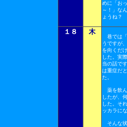
めに「おっ
～！」な
ょうね？
１８
木
巷では「
うですが
を向くだ
した。実
当の話で
は重症だ
た。
薬を飲ん
したが、
した。そ
ッカラに
そんな状