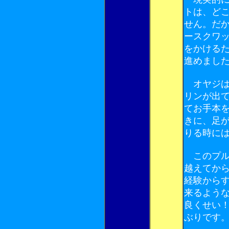
トは、ど
せん。だ
ースクワ
をかける
進めまし
オヤジは
リンが出
てお手本
きに、足
りる時に
このプル
越えてか
経験から
来るよう
良くせい
ぶりです