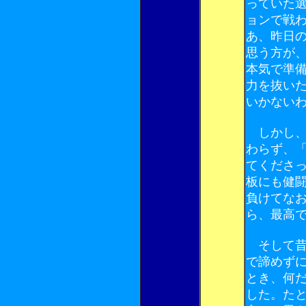
っていた
ョンで戦
あ、昨日
思う方が
本気で準
力を抜い
いかない
しかし、
わらず、
てくださ
板にも健
負けてな
ら、最高
そして昔
で諦めず
とき、何
した。た