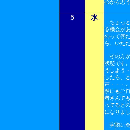
心から思
５
水
ちょっと
る機会が
のって何
ら、いた
その方が
状態です
うしよう
したら、
声・・・
然にもご
者さんで
ってると
になりま
実際に会