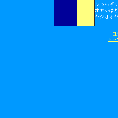
ぶっちぎ
オヤジは
ヤジはオ
日
トッ