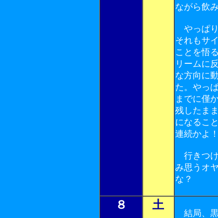
ながら飲
やっぱり
それもサ
ことを悟
リームに
な方向に
た。やっ
までに僅
残したま
になるこ
連続かよ
行きつけ
み思うオ
な？
８
土
結局、黒