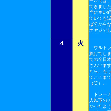
ールでは
てきまし
当に良い
ていても
ば分から
オヤジで
４
火
ウルトラ
負けてし
ての全日
さんいま
たら、も
てここま
（笑）。
トレーナ
人以下の
かったよ