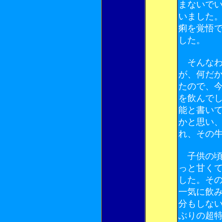
まないで
いました
痢を覚悟
した。
そんなわ
が、何だ
たので、
を飲んで
能と書い
かと思い
れ、その
子供の頃
っと甘く
した。そ
一気に飲
分もしな
ぶりの超