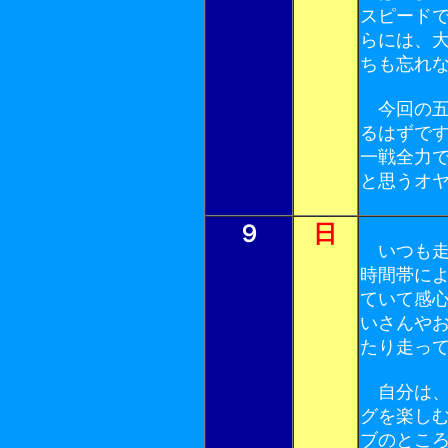
スピード
らには、
ちも忘れ
今回の五
るはずで
一戦全力
と思うオ
９
日
いつも走
時間帯に
ていて感
いさんや
たり走っ
自分は、
グを楽し
ブのとこ