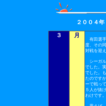
２００４年
３
月
有田選手
度、その
対戦を迎
シーガル
でした。
でした。
たのです
ーで戦っ
５人が抜
わけです
思えば、