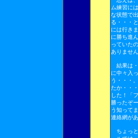
ム練習に
な状態で
る・・・
には行き
に勝ち進
っていた
ありませ
結果は・
に中々入
う・・・
たか・・
した！「
勝ったぞ
う知って
連絡網が
ちょっと