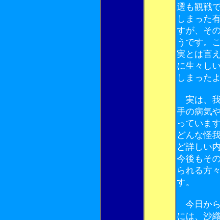
選も観戦
しまった
すが、そ
うです。
実とは言
に生々し
しまった
実は、我
手の病気
っていま
どんな怪
ど詳しい
今後もそ
られる方
す。
今日から
には、沙