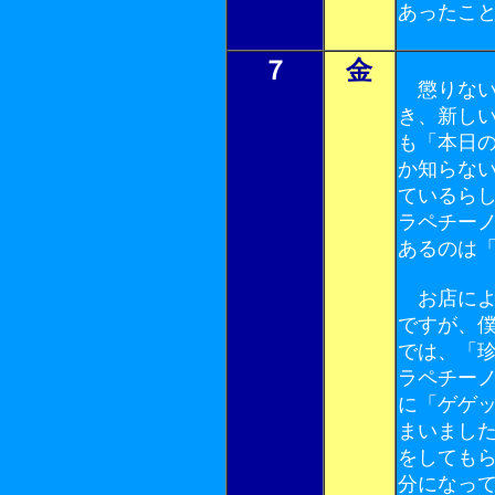
あったこ
７
金
懲りない
き、新し
も「本日
か知らな
ているら
ラペチー
あるのは
お店によ
ですが、
では、「
ラペチー
に「ゲゲ
まいまし
をしても
分になっ