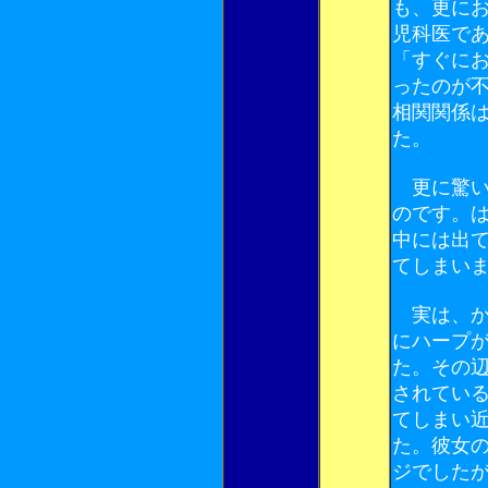
も、更に
児科医で
「すぐに
ったのが
相関関係
た。
更に驚い
のです。
中には出
てしまい
実は、か
にハープ
た。その
されてい
てしまい
た。彼女
ジでした