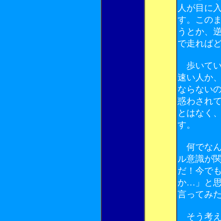
人が目に
す。この
うとか、
で走れば
歩いてい
速い人か
ならない
惑わされ
とはなく
す。
何でなん
ル意識が
だ！今で
か…」と
言ってみ
そう考え