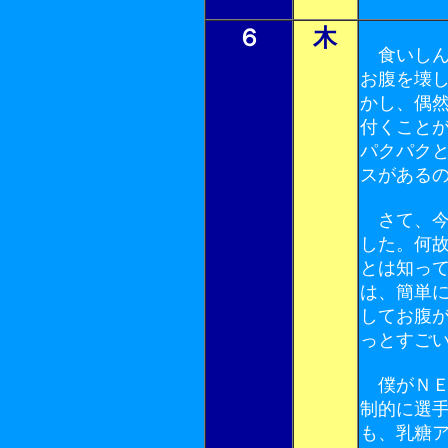
６
木
食いしん
お腹を壊
かし、偶
付くこと
パクパク
スがある
さて、今
した。何
とは知っ
は、簡単
してお腹
っとすご
僕がＮＥ
制的に選
も、乳糖