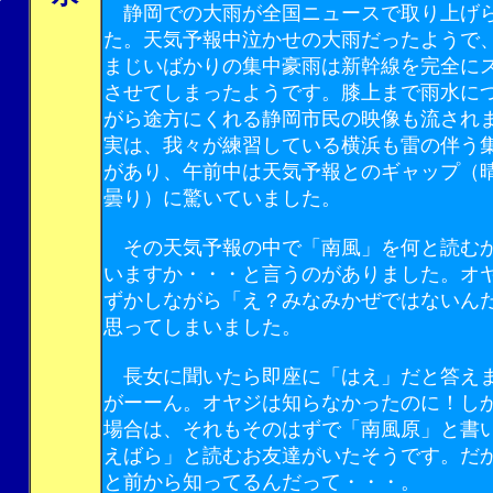
静岡での大雨が全国ニュースで取り上げ
た。天気予報中泣かせの大雨だったようで
まじいばかりの集中豪雨は新幹線を完全に
させてしまったようです。膝上まで雨水に
がら途方にくれる静岡市民の映像も流され
実は、我々が練習している横浜も雷の伴う
があり、午前中は天気予報とのギャップ（
曇り）に驚いていました。
その天気予報の中で「南風」を何と読む
いますか・・・と言うのがありました。オ
ずかしながら「え？みなみかぜではないん
思ってしまいました。
長女に聞いたら即座に「はえ」だと答え
がーーん。オヤジは知らなかったのに！し
場合は、それもそのはずで「南風原」と書
えばら」と読むお友達がいたそうです。だ
と前から知ってるんだって・・・。