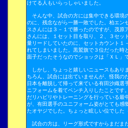
けてる人もいらっしゃいました。
そんな中、試合の方には集中できる環境
のに、残念ながら一勝一敗でした。柏エン
スさんには３－１で勝ったのですが、茂原
さんには、１セット目を取り、２、３セッ
量リードしていたのに、セットカウント１
れてしまいました。黒鷲旗で３位だった時
面子だったそうなのでショックは「ＸＬ」
しかし、ちょっと嬉しいニュースもあり
ちろん、試合には出ていませんが、怪我の
日本を離脱して帰って来ている有田沙織選
ニフォームを着てベンチ入りしたことです
だリハビリやトレーニングを行っている最
が、有田選手のユニフォーム姿がとても感
たオヤジでした。ちょっと眩しい位でした
試合の方は、リーグ形式ですからまだま