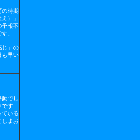
雨の時期
はえ）」
の予報不
です。
感じ」の
日も早い
移動でし
けです
っている
てしまお