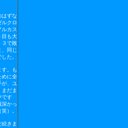
のはずな
ゼルクロ
アルカス
ト目も大
－３で敗
と、同じ
でした。
ます。も
ために全
手が、ユ
。まだま
中です
慨深かっ
（笑）。
だ続きま