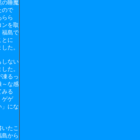
然の睡魔
たので
あらら
コンを取
。福島で
ことに
ました。
もしない
ました。
が凍るっ
嫌～な感
てみる
。ゲゲ
い」にな
書いたこ
福島から