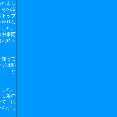
られまし
、その凄
ストップ
つかりな
ました。
集中豪雨
晴れ時々
か知って
ヤジは恥
だ！」と
ました。
かし娘の
いて「は
からずっ