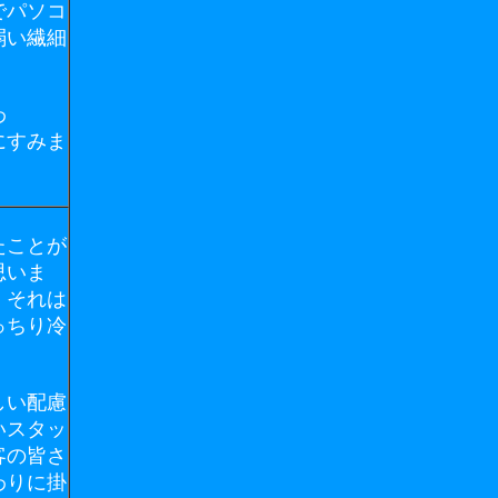
でパソコ
弱い繊細
わ
にすみま
たことが
思いま
・それは
っちり冷
しい配慮
いスタッ
客の皆さ
わりに掛