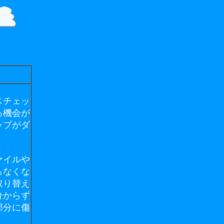
スチェッ
る機会が
ップがダ
ァイルや
らなくな
取り替え
分からず
部分に傷