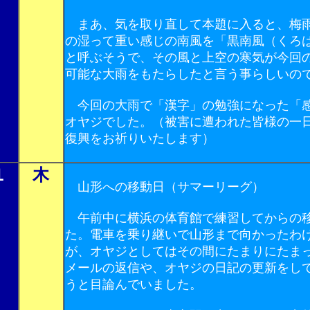
まあ、気を取り直して本題に入ると、梅
の湿って重い感じの南風を「黒南風（くろ
と呼ぶそうで、その風と上空の寒気が今回
可能な大雨をもたらしたと言う事らしいの
今回の大雨で「漢字」の勉強になった「
オヤジでした。（被害に遭われた皆様の一
復興をお祈りいたします）
１
木
山形への移動日（サマーリーグ）
午前中に横浜の体育館で練習してからの
た。電車を乗り継いで山形まで向かったわ
が、オヤジとしてはその間にたまりにたま
メールの返信や、オヤジの日記の更新をし
うと目論んでいました。