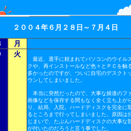
２００４年６月２８日～７月４日
８
月
９
火
最近、選手に頼まれてパソコンのウイル
クや、再インストールなど色々とＰＣを触
多かったのですが、ついに自宅のデスクト
ウンしてしまいました。
本当に突然だったので、大事な娘達のフ
画像などを保存する間もなく全く立ち上が
り、結局、入院。ハードディスクを完全に
るところまで行ってしまいました。原因は
じまいで、たぶんハードディスクの大事な
が付いたのだろうと言う事でした。