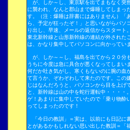
が、しか～し、東京駅を出てまもなく突
に襲われ、なんと郡山まで爆睡してしまっ
す。（注：爆睡は辞書にはありません）「
ら、予定が狂ったぞ！」と思いながらパソ
り出し、早速、メールの返信からスタート
東北新幹線と山形新幹線の連結が外された
は、かなり集中してパソコンに向かってい
が、しか～～し、福島を出てから２０分
うちに今度は急に具合が悪くなってしまい
何だか吐き気がし、寒くもないのに腕の血
て言うか、ぞわぞわして来たのです。この
じはなんだろうと、パソコンから目を上げ
と、新幹線は山の中を蛇行運転中・・・・
ゲ！あまりに集中していたので「乗り物酔
ってしまったのです！
「今日の教訓」＝実は、以前にも日記に
とがあるかもしれない思い出した教訓＝「