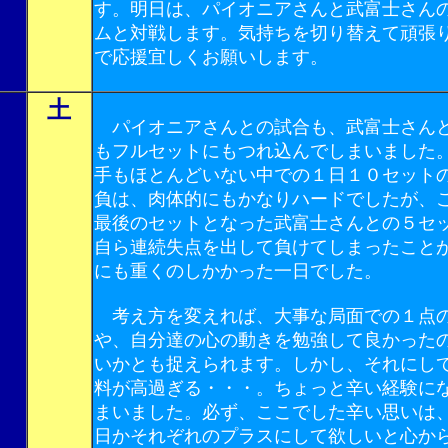
す。明日は、パイオニアさんと武富士さん
ムと対戦します。気持ちを切り替えて頑張
で応援宜しくお願いします。
土
パイオニアさんとの試合も、武富士さん
もフルセットにもつれ込んでしまいました
手もほとんどいない中での１日１０セット
負は、肉体的にもかなりハードでしたが、
最後のセットとなった武富士さんとの５セ
自ら連続失点を出して負けてしまったこと
にも重くのしかかった一日でした。
考え方を変えれば、大事な局面での１点
や、自分達の心の動きを勉強して良かった
いかとも捉えられます。しかし、それにし
料が高過ぎる・・・。ちょっと辛い経験に
まいました。必ず、ここでした辛い思いは
日かそれぞれのプラスにして欲しいと心か