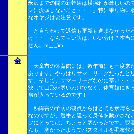
米沢までの間の新幹線は横揺れが激しいの
ンに没頭しないこと・・・」特に乗り物に
なオヤジは要注意です。
と言うわけで返信も更新も進まなかった
け・・・なんて言い訳は、いい分け？本当
せん。m(_ _)m
金
天童市の体育館には、数年前にも一度来
あります。やっぱりサマーリーグだったと
す。そして、サマーリーグなのに寒い・・
決して山形が寒いわけでなく、体育館にき
房が入っているのです！
熱障害の予防の観点からはとても素晴ら
なのですが、選手と違って身体を動かさな
フにとっては、ちょっと寒かったです。観
んも、寒かったようでバスタオルを毛布代