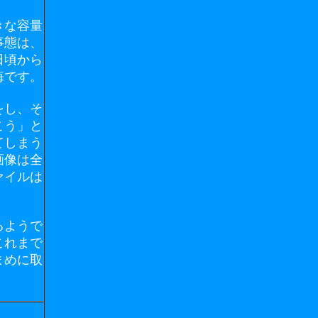
きな容量
事態は、
日頃から
悔です。
をし、そ
こう」と
てしまう
画像は全
ァイルは
るようで
これまで
まめに取