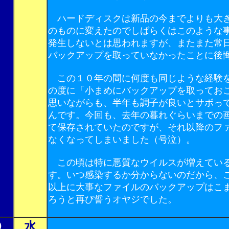
ハードディスクは新品の今までよりも大
のものに変えたのでしばらくはこのような
発生しないとは思われますが、またまた常
バックアップを取っていなかったことに後
この１０年の間に何度も同じような経験
の度に「小まめにバックアップを取ってお
思いながらも、半年も調子が良いとサボっ
んです。今回も、去年の暮れぐらいまでの
て保存されていたのですが、それ以降のフ
なくなってしまいました（号泣）。
この頃は特に悪質なウイルスが増えてい
す。いつ感染するか分からないのだから、
以上に大事なファイルのバックアップはこ
ろうと再び誓うオヤジでした。
０
水