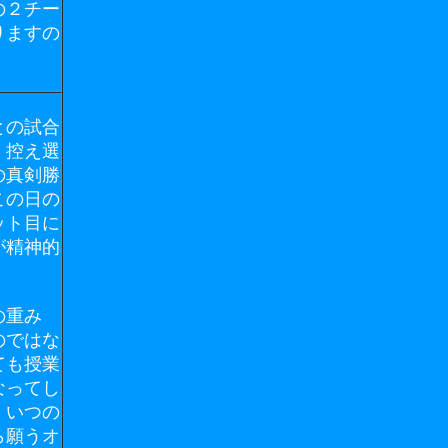
の２チー
りますの
との試合
。控え選
の真剣勝
この日の
ット目に
が精神的
の重み
のではな
ても授業
なってし
、いつの
ら願うオ