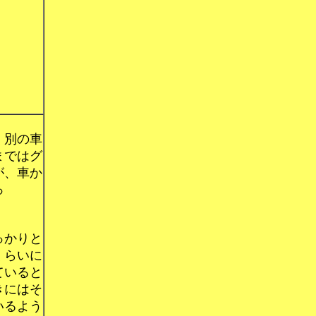
く別の車
まではグ
が、車か
っ
っかりと
くらいに
ていると
きにはそ
いるよう