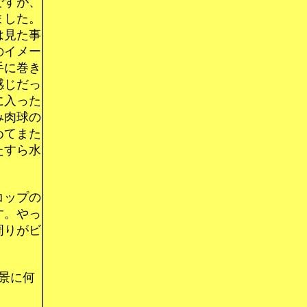
ですが、
ました。
は見た事
のイメー
手に巻き
感じだっ
に入った
み肉球の
めてまた
たすら水
コップの
す。やっ
周りがビ
景に何