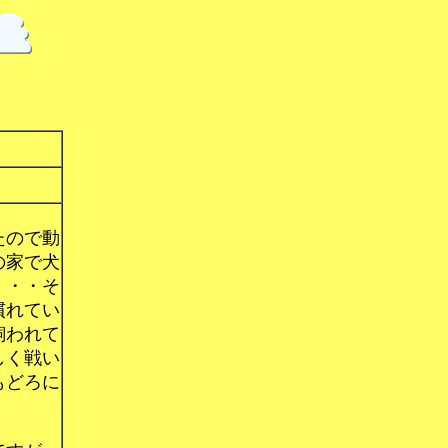
たので動
の家で犬
・・・そ
慣れてい
飼われて
しく戦い
もどろに