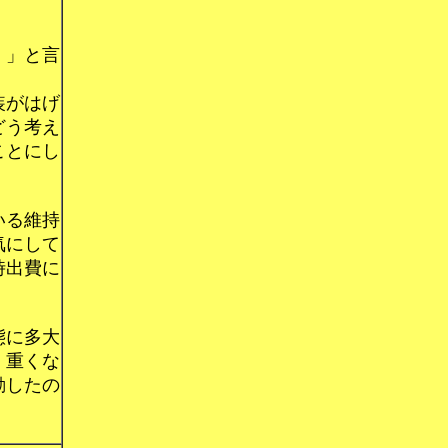
。」と言
装がはげ
どう考え
ことにし
いる維持
気にして
時出費に
態に多大
、重くな
勤したの