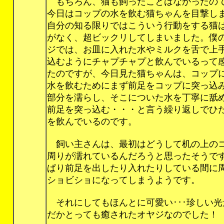
もちろん、猫も飼ったことはなかったの
今日はコップの水を飲む猫ちゃんを目撃し
自分の知る限りではこういう行動をする猫
がなく、超ビックリしてしまいました。僕
ジでは、お皿に入れた水やミルクを舌で上
込むようにチャプチャプと飲んでいるって
たのですが、今日見た猫ちゃんは、コップ
水を飲むためにまず前足をコップに突っ込
部分を濡らし、そこについた水を丁寧に舐
前足を突っ込む・・・と言う繰り返しでひ
を飲んでいるのです。
飼い主さんは、最初はどうして机の上の
周りが濡れているんだろうと思ったそうで
ぱり前足を出したり入れたりしている間に
ショビショになってしまうようです。
それにしてもほんとに可愛い･･･珍しい光
だかとっても癒されたオヤジなのでした！