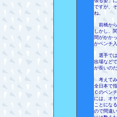
張る姿」
ですが、
ね。
前橋から
しかし、
間がかか
かベンチ
選手では
出場など
が長いの
考えてみ
全日本で
Ｃのベン
には、オ
ことにな
ので間違