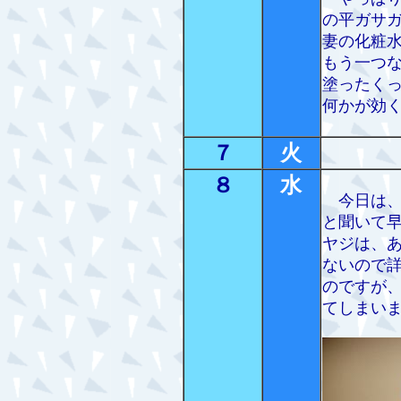
の平ガサ
妻の化粧
もう一つ
塗ったく
何かが効
７
火
８
水
今日は、
と聞いて
ヤジは、
ないので
のですが
てしまい