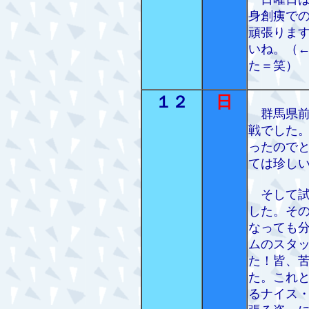
身創痍で
頑張りま
いね。（
た＝笑）
１２
日
群馬県前
戦でした
ったので
ては珍し
そして試
した。そ
なっても
ムのスタ
た！皆、
た。これ
るナイス