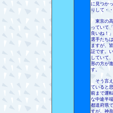
に見つか
りして・
東京の高
っていて
良いね！
選手たち
ますが、
証です。
していて
形の方が
す。
そう言え
ていると
前まで運
な中途半
都道府県
すが、神