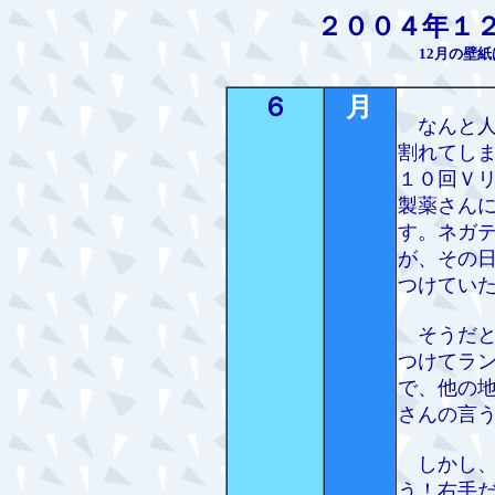
２００４年１
12月の壁
６
月
なんと人
割れてし
１０回Ｖ
製薬さん
す。ネガ
が、その
つけてい
そうだと
つけてラ
で、他の
さんの言
しかし、
う！右手