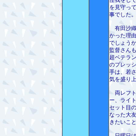
を見守っ
事でした
有田沙織
かった理
でしょう
監督さん
超ベテラ
のプレッ
手は、若
気を盛り
両レフト
ー、ライ
セット目
なった大
きたいこ
日曜日は