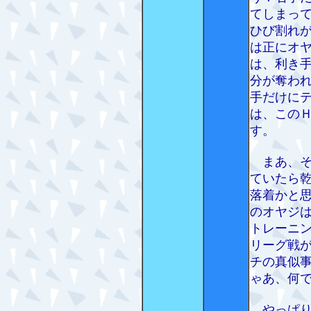
てしまっ
ひび割れ
は正にオ
は、利き
分が奪わ
手だけに
は、この
す。
まあ、そ
ていたら
落着かと
のオヤジ
トレーニ
リーグ戦
チの真似
ゃあ、何
やっぱり