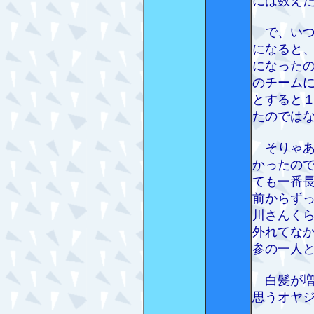
には数え
で、いつ
になると
になった
のチーム
とすると
たのでは
そりゃあ
かったの
ても一番
前からず
川さんく
外れてな
参の一人
白髪が増
思うオヤ