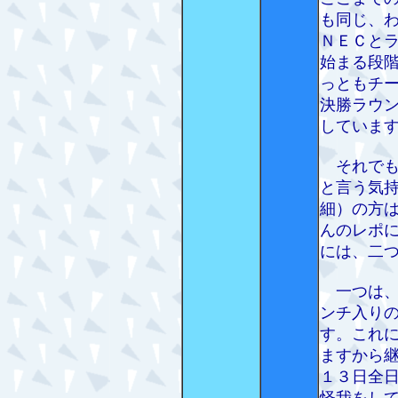
も同じ、
ＮＥＣと
始まる段
っともチ
決勝ラウ
していま
それでも
と言う気
細）の方
んのレポ
には、二
一つは、
ンチ入り
す。これ
ますから
１３日全
怪我をし