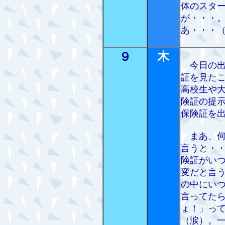
体のスタ
が・・・
あ・・・
９
木
今日の出
証を見た
高校生や
険証の提
保険証を
まあ、何
言うと・
険証がい
変だと言
の中にい
言ってた
ょ！」っ
（涙）。