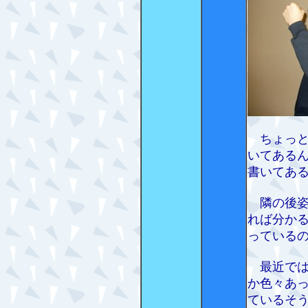
ちょっと
いてある
書いてあ
隣の後姿
れば分か
っている
最近では、
か色々あ
ているそ