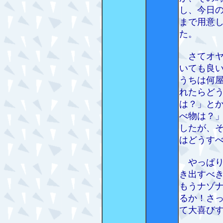
し、今日
まで用意
た。
さてオヤ
いても良
うちは何
れたらど
は？」と
べ物は？
したが、
はどうす
やっぱり
き出すべ
もうナゾ
るか！さ
て大喜び