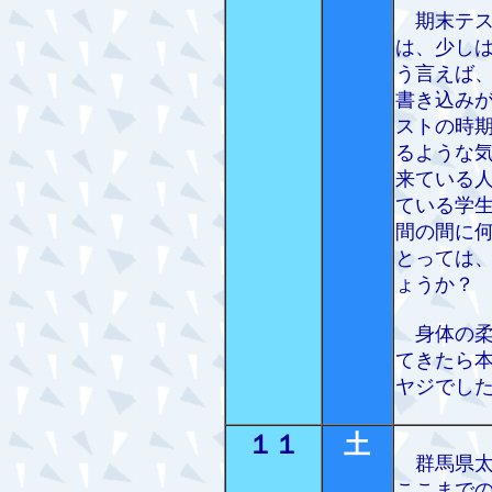
期末テス
は、少し
う言えば
書き込み
ストの時
るような
来ている
ている学
間の間に
とっては
ょうか？
身体の柔
てきたら
ヤジでし
１１
土
群馬県太
ここまで