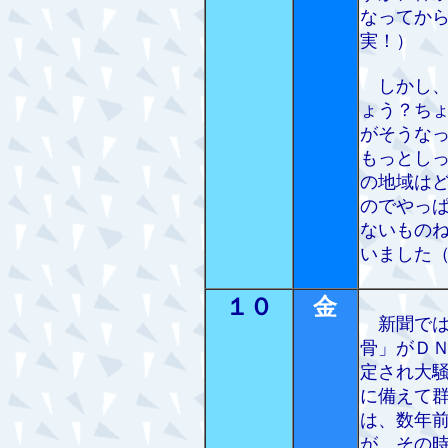
なってか
実！）
しかし、
ょう？ち
がそうな
もっとし
の地域は
のでやっ
ないもの
いました
１０
金
新聞では
骨」がＤ
定され大
に備えて
は、数年
が、その