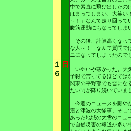
中で素直に飛び出したの
はまってしまい、大笑い
～！」なんて走り回って
腹筋運動にもなってしま
その後、計算高くなって
な人～！」なんて質問で
ニになってしまったので
１
日
いやいや寒かった。天気
６
予報で言ってるほどでは
関東の平野部でも雪にな
たい雨が降り続いていま
今週のニュースを賑やか
震と津波の大惨事、そし
あった地域の大雪のニュ
で自然災害の報道が多い