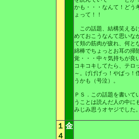
かも・・・なんて！どう
ょって！！
この話題、結構笑えるけ
めておこうなんて思いな
て頬の筋肉が疲れ、何と
綿棒でちょっとお耳の掃
覚・・・中々気持ちが良
コキコキしてたら、テロ
～。げげげっ！やばっ！
うかも（号泣）。
ＰＳ．この話題を書いて
うことは読んだ人の中に
みじみ思うオヤジでした
１
金
４