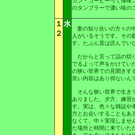
カン・コーヒーって薄味
のタンブラーで濃い味の
１
水
妻の知り合いの方々の
２
人がいるそうです。その
す。たぶん昔は読んでい
だからと言って話の切り
でるよって声をかけてい
の狭い世界での見聞きす
良い内容はあり得ないん
そんな狭い世界で生きて
ありました。夕方、練習
す。実は、色々な雑誌や
方とお会いすることもあ
なくて、中々実現しませ
た場所と時間に来ていた