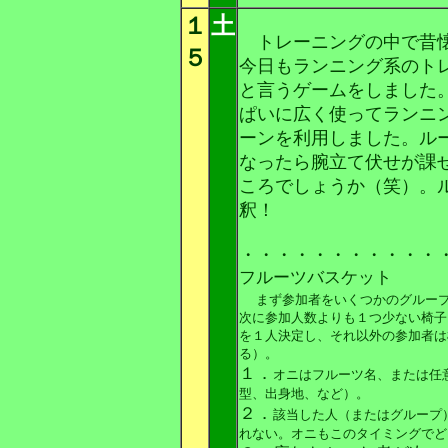
１
土
トレーニングの中で昔懐
５
今日もランニング系のト
と言うゲームをしました
ぱいに広く使ってランニ
ーンを利用しました。ル
なったら腕立て伏せが課
ころでしょうか（笑）。
釈！
・・・・・・・・・・・
フルーツバスケット
まず参加者をいくつかのグルー
次に参加人数よりも１つ少ない椅子
を１人決定し、それ以外の参加者は
る）。
１．
オニはフルーツ名、または任
型、出身地、など）。
２．
該当した人（またはグループ
れない。オニもこのタイミングでど