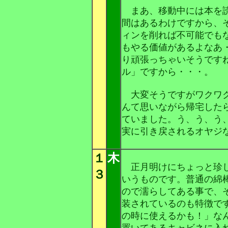
まあ、移動中には本を読
間はあるわけですから、
ィンを削れば不可能でも
もやる価値があるよなあ
り頑張っちゃいそうです
ル」ですから・・・。
大変そうですがワクワク
んて思いながら帰宅した
ていました。う、う、う
実に引き戻されるオヤジ
１
木
正月明けにちょっと珍し
３
いうものです。普通の綿
ので濡らしてある事で、
装されているのも特徴で
の時に使えるかも！」な
置いてあるキャビネに入