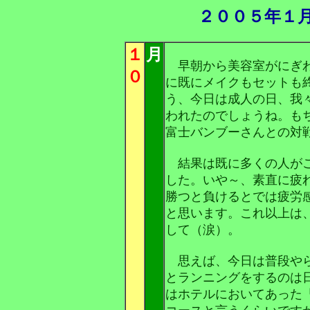
２００５年１
１
月
早朝から美容室がにぎわ
０
に既にメイクもセットも
う、今日は成人の日、我
われたのでしょうね。も
富士バンブーさんとの対
結果は既に多くの人がご
した。いや～、素直に疲
勝つと負けるとでは疲労
と思います。これ以上は
して（涙）。
思えば、今日は普段やら
とランニングをするのは
はホテルにおいてあった