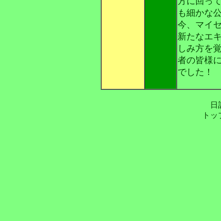
方に回っ
も細かな
今、マイ
新たなエ
しみ方を
者の皆様
でした！
日
トッ