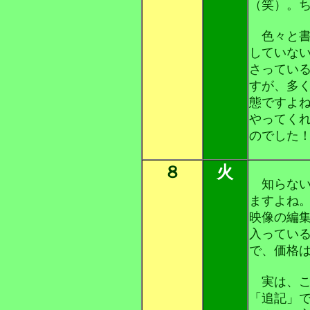
（笑）。
色々と書
していな
さってい
すが、多
態ですよ
やってく
のでした
８
火
知らない
ますよね
映像の編
入ってい
で、価格
実は、こ
「追記」