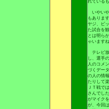
れている
いやいや
もありま
ヤジ、ビ
た試合を
とは明ら
ゃいます
テレビ放
し、選手
人のコメ
づくデー
の人の情
たりして
ＪＴ戦で
さんでし
がマイク
が、今回