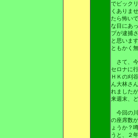
でビック
くありま
たら怖い
な目にあ
プが逮捕
と思いま
ともかく
さて、今
セロナに
ＨＫの刈
ん大林さ
れました
来週末、
今回の川
の座席数
ょうか？
うと、２