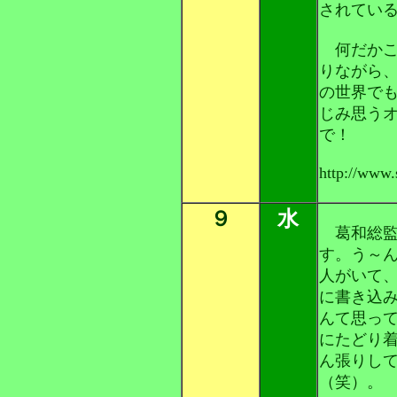
されてい
何だかこ
りながら
の世界で
じみ思う
で！
http://www.
９
水
葛和総監
す。う～
人がいて
に書き込
んて思っ
にたどり
ん張りし
（笑）。