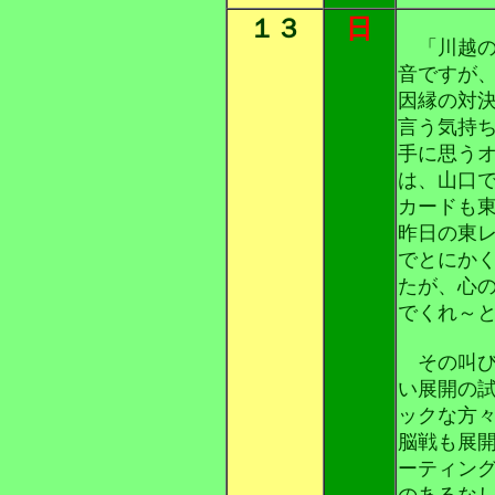
１３
日
「川越の
音ですが
因縁の対
言う気持
手に思う
は、山口
カードも
昨日の東
でとにか
たが、心
でくれ～
その叫び
い展開の
ックな方
脳戦も展
ーティン
のあるな