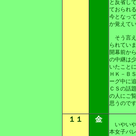
と反省し
ておられ
今となっ
か覚えて
そう言え
られてい
開幕前か
の中継は
いたこと
ＨＫ－Ｂ
ーグ中に
ＣＳの話
の人にご
思うので
１１
金
いやいや
本女子バ