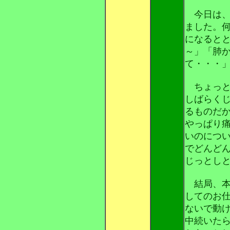
今日は、
ました。
になると
～」「肺
て・・・
ちょっと
しばらく
るものだ
やっぱり
いのにつ
でどんど
じっとし
結局、本
してのお
ないで動
中続いた