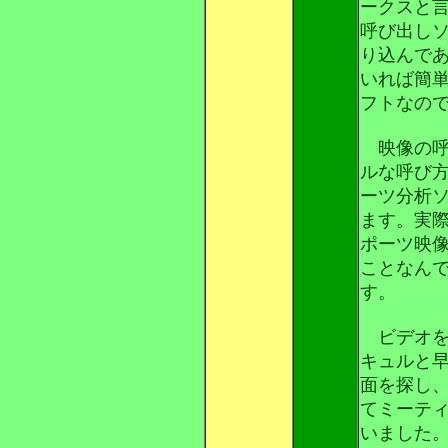
ークスと
呼び出し
り込んで
いれば簡
フトなの
映像の呼
ルな呼び
ーツ分析
ます。実
ポーツ映
ことなん
す。
ビデオを
キュルと
面を探し
てミーテ
いました