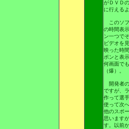
がＤＶＤ
に行える
このソフ
の時間表
ン一つで
ビデオを
映った時
ポンと表
何画面で
（爆）。
開発者の
ですが、
作って選
使って次
他のスポ
思います
す。以前