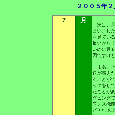
２００５年２
７
月
実は、我
まいまし
を見てい
長いから
いのに月
因ですけ
まあ、そ
送が増え
ることが
ックをし
たことが
ダビング
ワンス機
どそれ以