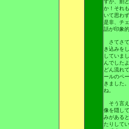
すが、割
か！それ
いて思わ
是非、チ
話が印象
さてさて
き込みを
していま
んでした
どん流れ
ールのペ
きました
ね。
そう言え
像を隠し
みがある
たりして