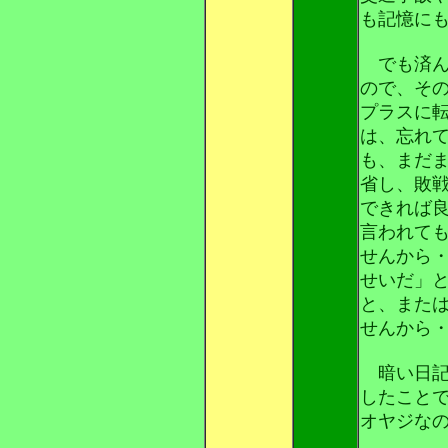
も記憶に
でも済ん
ので、そ
プラスに
は、忘れ
も、まだ
省し、敗
できれば
言われて
せんから
せいだ」
と、また
せんから
暗い日記
したこと
オヤジな