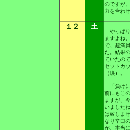
のですが
力を合わ
１２
土
やっぱり
ますよね
で、超満
た。結果の
ていたの
セットカ
（涙）。
「負けに
前にもこ
ますが、
いました
は致しま
なり辛口
が、本当