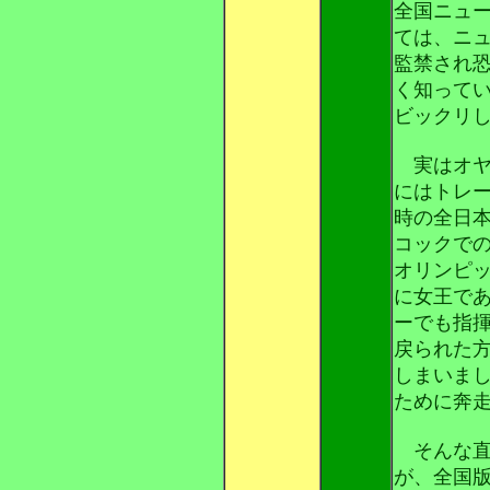
全国ニュ
ては、ニ
監禁され
く知って
ビックリ
実はオヤ
にはトレ
時の全日
コックで
オリンピ
に女王で
ーでも指
戻られた
しまいま
ために奔
そんな直
が、全国