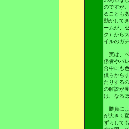
のですが
ることも
動かして
ームが、
ク）から
イルのガ
実は、ベ
係者やバ
合中にも
僕らから
たりする
の解説が
は、なる
勝負によ
が大きく
ずらして