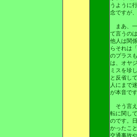
うように
念ですが
まあ、一
て言うの
他人は関
らそれは
のプラス
は、オヤ
ミスを珍
と反省し
人にまで
が本音で
そう言え
転に関し
のです。
かったこ
交通事故