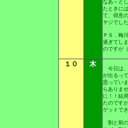
なあ～と
たときに
て、得意
ヤジでし
ＰＳ．梅
過ぎてし
のですが
１０
木
今日は、
が出るっ
思ってい
らありま
に！！結
たのです
ゲットで
割と前の