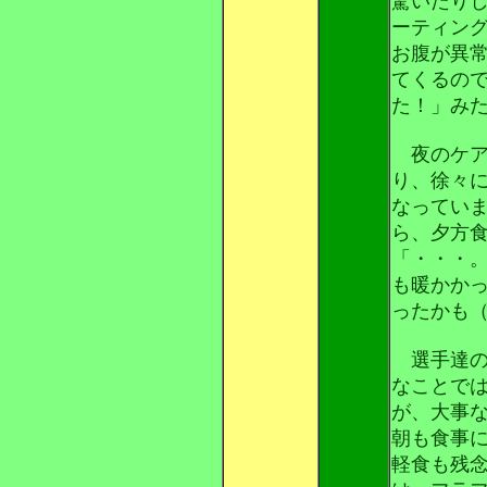
驚いたり
ーティン
お腹が異
てくるの
た！」み
夜のケア
り、徐々
なってい
ら、夕方
「・・・
も暖かか
ったかも
選手達の
なことで
が、大事
朝も食事
軽食も残