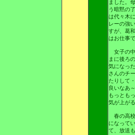
ました。
う暗黙の
は代々木
レーの強
すが、葛
はお仕事
女子の中
まに後ろ
気になっ
さんのチ
たりして
良いなあ
もっとも
気が上が
春の高校
になって
て、放送