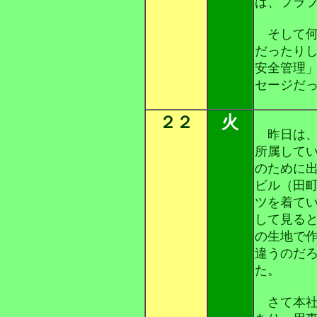
は、フラ
そして何
だったり
安全管理
セージだ
２２
火
昨日は、
所属して
のために
ビル（田
ツを着て
して見る
の生地で
違うのだ
た。
さて本社