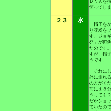
ＤＮＡを
笑ってし
２３
水
帽子をか
り花粉を
す。ジョ
発」が恒
たのです
すが、帽
うです。
それにし
外に走れ
の方がく
前に１８
うしても
だかショ
ていたの