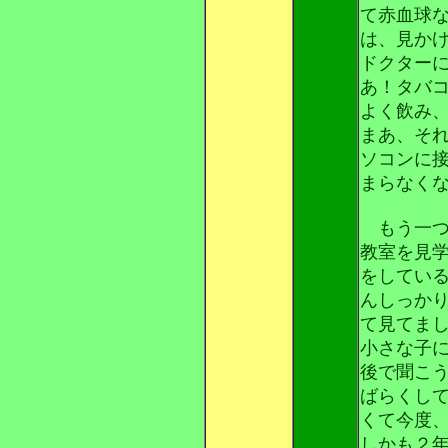
て赤血球
は、見か
ドクター
あ！タバ
よく飲み
まあ、そ
ソコンに
まらなく
もう一つ
教室を見
をしてい
んしっか
て見てま
小さな子
後で聞こ
ばらくし
くて今度
しかも２