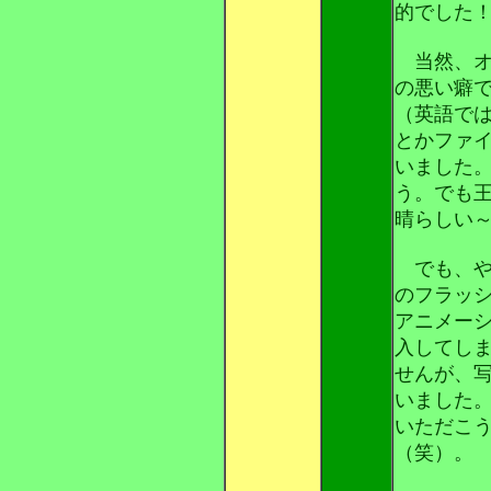
的でした
当然、オ
の悪い癖
（英語で
とかファ
いました
う。でも
晴らしい
でも、や
のフラッ
アニメー
入してし
せんが、
いました
いただこ
（笑）。