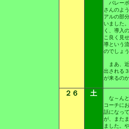
バレーボ
さんのよ
アルの部
いました
く、導入
こ良く見
導という
のでしょ
まあ、近
出される
が来るの
２６
土
な～んと
コーチに
話になっ
が、また
ました。