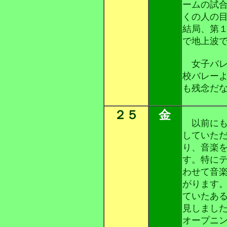
ームの試
くの人の
結局、第
で地上波
女子バレ
校バレー
も残念だ
２５
金
以前にも
していた
り、音楽
す。特に
わせて音
がります
ていたあ
見しまし
オープニ