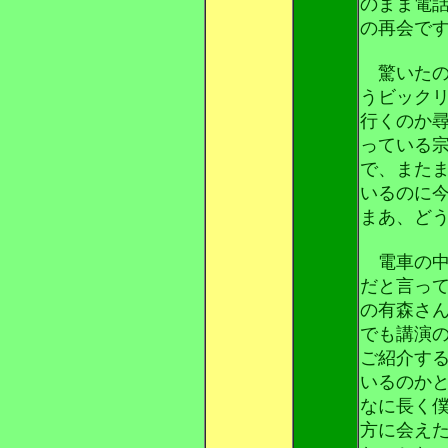
のまま電
の再会で
驚いたの
うビック
行くのか
っている
で、また
いるのに
まあ、ど
電車の中
だと言っ
の有森さ
でも講演
ご紹介す
いるのか
なに長く
方に会え