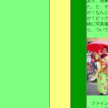
あり、用
た。と、
が！なん
が！ビッ
緒に写真
ら、つい
ファイン