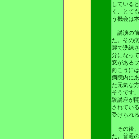
している
く、とて
う機会は
講演の前
た。その
麗で洗練
分になっ
窓がある
向こうに
病院内に
た元気な
そうです
験講座が
されてい
受けられ
その後、
た。普通