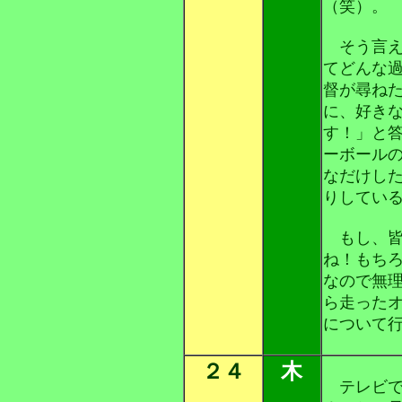
（笑）。
そう言え
てどんな
督が尋ね
に、好き
す！」と
ーボール
なだけし
りしてい
もし、皆
ね！もち
なので無
ら走った
について
２４
木
テレビで