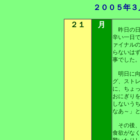
２００５年３
２１
月
昨日の日
辛い一日
ァイナル
らないは
事でした
明日に向
グ、スト
に、ちょ
おにぎり
しないう
なあ～」
その後、
食欲がな