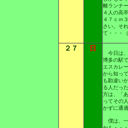
離ランナ
４人の高
４７ｃｍ
さい。そ
て・・・
２７
日
今日は、
博多の駅
エスカレ
から知っ
も勘違い
る人だっ
方は、「
ってその
かずに通
僕は、一
かも・・