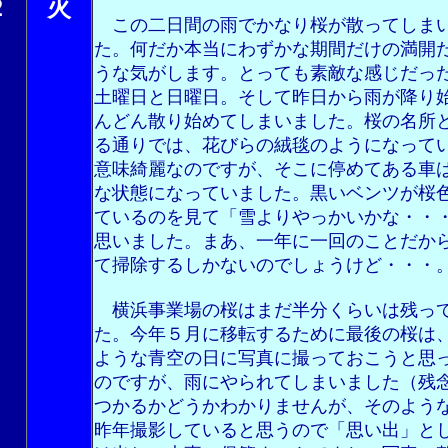
２
火
この二日間の雨でかなり桜が散ってしま
た。何だか本当にわずかな期間だけの満開
うな気がします。とっても素敵な感じだっ
土曜日と日曜日。そして昨日から雨が降り
んどん散り始めてしまいました。桜の名所
る通りでは、花びらの絨毯のようになって
意味綺麗なのですが、そこに停めてある車
な状態になっていました。黒いベンツが桜
ているのを見て「雪よりやっかいかな・・
思いました。まあ、一年に一回のことだか
て掃除するしかないのでしょうけど・・・
横浜事業場の桜はまだ半分くらいは残っ
た。今年５月に移転するために最後の桜は
ような青空の日に写真に撮っておこうと思
のですが、雨にやられてしまいました（残
つかるかどうかわかりませんが、そのよう
昨年撮影していると思うので「思い出」と