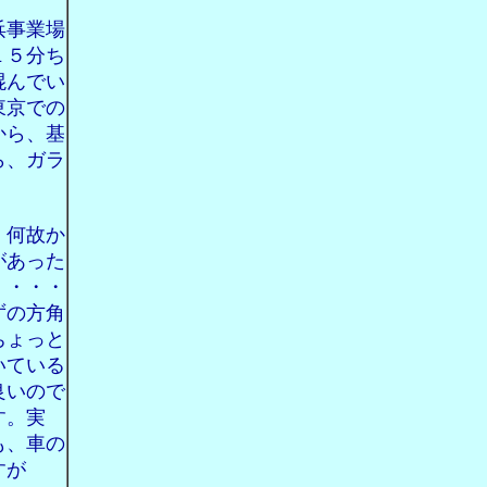
浜事業場
１５分ち
混んでい
東京での
から、基
ら、ガラ
。何故か
があった
、・・・
ずの方角
ちょっと
いている
良いので
す。実
も、車の
すが