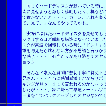
同じくハードディスクが動いている時に
皆に見せようと激しく移動したり、机など
て置かないこと・・・。ガーン。これも良
て、見て。」なんてやってるかも。
実際に壊れたハードディスクを見せても
ックリするほど繊細な構造になっていまし
スクが高速で回転している時に「ドン！」
撃を与えたら壊れない方が不思議と言うか
な感じ・・・！心当たりがあり過ぎてオヤ
ョック！
そんなド素人な質問に懇切丁寧に答え下
兄さん・・・本当に感謝感激！だからサポ
キングがＮｏ．１って言われるのかな～っ
したが・・・。家に帰って早速ノートパソ
ータを全てバックアップしたオヤジなので