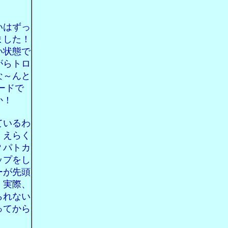
いはずっ
ました！
い状態で
がらトロ
な～んと
ードで
か！
ているわ
、えらく
？パトカ
ップをし
ーが先頭
。実際、
られない
ってから