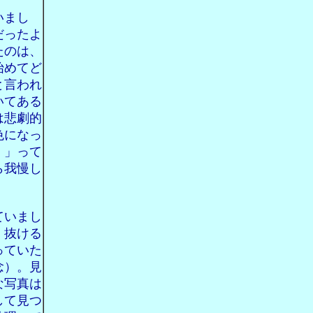
いまし
だったよ
たのは、
始めてど
と言われ
いてある
は悲劇的
色になっ
・」って
ら我慢し
。
ていまし
、抜ける
っていた
念）。見
な写真は
して見つ