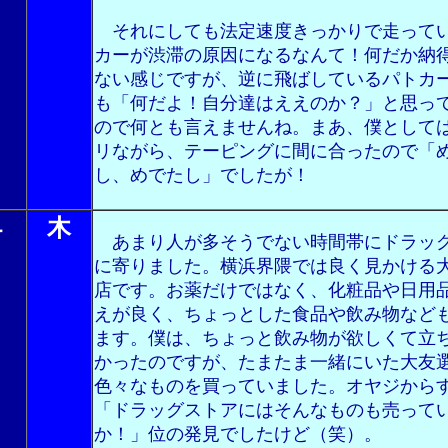
それにしても法定速度きっかりで走って
カーが渋滞の原因になるなんて！何だか納
ない感じですが、逆に飛ばしているパトカ
も「何だよ！自分達はええのか？」と思っ
ので何とも言えませんね。まあ、僕として
リながら、テーピングに間に合ったので「
し、めでたし」でしたが！
４
木
あまり人が多そうでない時間帯にドラッ
に寄りました。横浜界隈では良く見かける
店です。お薬だけではなく、化粧品や日用
えが良く、ちょっとした食品や飲み物など
ます。僕は、ちょっと飲み物が欲しくて立
かったのですが、たまたま一緒にいた大友
色々なものを買っていました。オヤジから
「ドラッグストアにはそんなものも売って
か！」位の発見でしたけど（笑）。