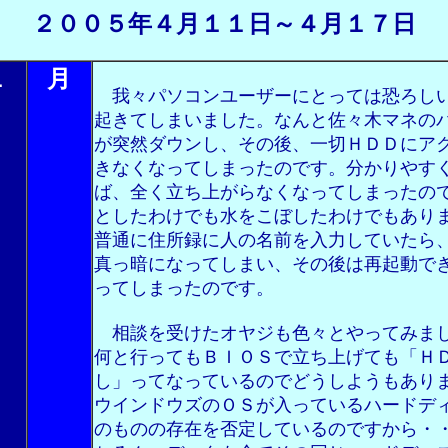
２００５年４月１１日～４月１７日
１
月
我々パソコンユーザーにとっては恐ろし
起きてしまいました。なんと佐々木マネの
が突然ダウンし、その後、一切ＨＤＤにア
きなくなってしまったのです。分かりやす
ば、全く立ち上がらなくなってしまったの
としたわけでも水をこぼしたわけでもあり
普通に住所録に人の名前を入力していたら
真っ暗になってしまい、その後は再起動で
ってしまったのです。
相談を受けたオヤジも色々とやってみま
何と行ってもＢＩＯＳで立ち上げても「Ｈ
し」ってなっているのでどうしようもあり
ウインドウズのＯＳが入っているハードデ
のものの存在を否定しているのですから・