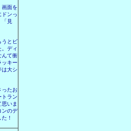
、画面を
にドンっ
く「見
らうとビ
た。ディ
なんて衝
ラッキー
ジは大シ
さったお
ートラン
て思いま
コンのデ
した！