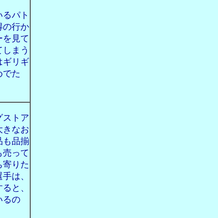
いるパト
得の行か
ーを見て
てしまう
はギリギ
めでた
グストア
大きなお
品も品揃
も売って
ち寄りた
選手は、
すると、
いるの