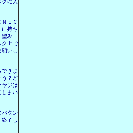
スクに入
なＮＥＣ
）に持ち
「望み
スク上で
お願いし
もできま
ょう？ど
オヤジは
てしまい
にパタン
、終了し