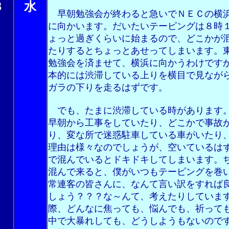
３
水
早朝勉強会が終わると急いでＮＥＣの横
に向かいます。だいたいテーピングは８時
ょっと過ぎくらいに始まるので、どこかが
たりするとちょっとあせってしまいます。
勉強会を済ませて、横浜に向かうわけです
本的には渋滞している上りを横目で見なが
ガラの下りを走るはずです。
でも、たまに渋滞している時があります
早朝から工事をしていたり、どこかで事故
り、変な所で迷惑駐車している車がいたり
理由は様々なのでしょうが、空いているは
で混んでいるとドキドキしてしまいます。
混んで来ると、僕がいつもテーピングを巻
常連客の皆さんに、なんて言い訳をすれば
しょう？？？な～んて、考えたりしていま
際、どんなに焦っても、悩んでも、祈って
中で大暴れしても、どうしようもないので