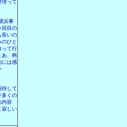
整理って
横浜事
０回目の
も長いの
みのひと
散って行
まあ、柄
的には感
い
招待して
り多くの
の内容
と寂しい