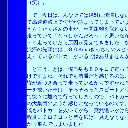
（笑）。
で、今日はこんな所では絶対に渋滞しな
て高速道路上で何だか詰まってしまってい
えらくたくさんの車が、車間距離を取れな
走っていて「どうしたんだろう」と思いな
トロ走っていたら原因が見えてきました。
渋滞の先頭には、８０Km/hきっちりのスピ
走っているパトカーがいるではありません
と言うことは、僕自身も８０キロで走っ
けですよね。それでも渋滞だと感じるのは
皆が近づき合って走っているからですかね
ーを抜いた車は、そろそろっとスピードア
て徐々に離れて行ってしまうので、パトカ
の大集団のような感じになっているのです
僕もパトカーを抜いてから、突然追いかけ
程度にチロチロッと差を広げ、見えなくな
かっ飛んでしまいました！