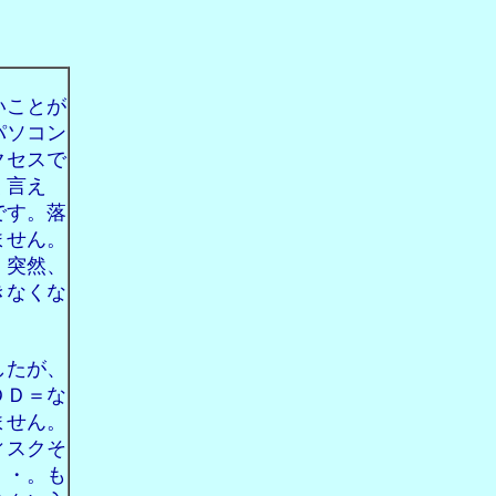
いことが
パソコン
クセスで
く言え
です。落
ません。
、突然、
きなくな
したが、
ＤＤ＝な
ません。
ィスクそ
・・。も