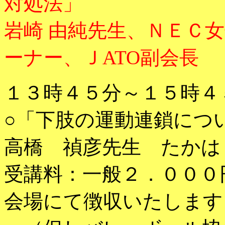
対処法」
岩崎 由純先生、ＮＥＣ
ーナー、Ｊ
ATO副会長
１３時４５分～１５時４
○「下肢の運動連鎖につ
高橋 禎彦先生 たかは
受講料：一般２．０００
会場にて徴収いたします