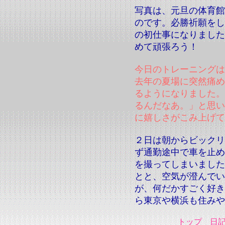
写真は、元旦の体育館
のです。必勝祈願をし
の初仕事になりました
めて頑張ろう！
今日のトレーニングは
去年の夏場に突然痛め
るようになりました。
るんだなあ。」と思い
に嬉しさがこみ上げて
２日は朝からビックリ
ず通勤途中で車を止め
を撮ってしまいました
とと、空気が澄んでい
が、何だかすごく好き
ら東京や横浜も住みや
トップ
日