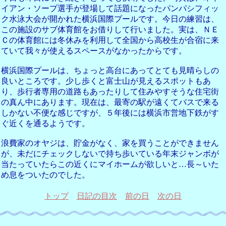
イアン・ソープ選手が登場して話題になったパンパシフィッ
ク水泳大会が開かれた横浜国際プールです。今日の練習は、
この施設のサブ体育館をお借りして行いました。実は、ＮＥ
Ｃの体育館には冬休みを利用して全国から高校生が合宿に来
ていて我々が使えるスペースがなかったからです。
横浜国際プールは、ちょっと高台にあってとても見晴らしの
良いところです。少し歩くと富士山が見えるスポットもあ
り、歩行者専用の道路もあったりして住みやすそうな住宅街
の真ん中にあります。現在は、最寄の駅が遠くてバスで来る
しかない不便な感じですが、５年後には横浜市営地下鉄がす
ぐ近くを通るようです。
浪費家のオヤジは、貯金がなく、家を買うことができません
が、未だにチェックしないで持ち歩いている年末ジャンボが
当たっていたらこの近くにマイホームが欲しいと…長～いた
め息をついたのでした。
トップ
日記の目次
前の日
次の日