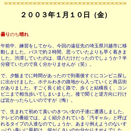
２００３年１月１０日（金）
曇り
のち
晴れ
午前中、練習をしてから、今回の遠征先の埼玉県川越市に移
動しました。バスで約２時間、思っていたよりも早く着きま
した。渋滞していたのは、環八だけだったのでしょうか？半
分寝ていたので良く分かりませんが（笑）。
で、夕飯までに時間があったので到着後すぐにコンビニ探し
に出かけました。ホテルわきの路地から入っていくと商店街
がありました。すごく長く続く路で、歩くと結構長く、コン
ビニまで相当歩いてしまいました。後で聞くと逆方向に行け
ば近かったらしいのですが（悔）。
で、生まれて初めて臭いのきつい女の子達に遭遇しました。
テレビの番組では、よく紹介されている「汚ギャル」と呼ば
れるタイプの人達なのでしょうか、あまり例えようのないす
っぱい臭いに最初は、何がくさいのか分かりませんでした。