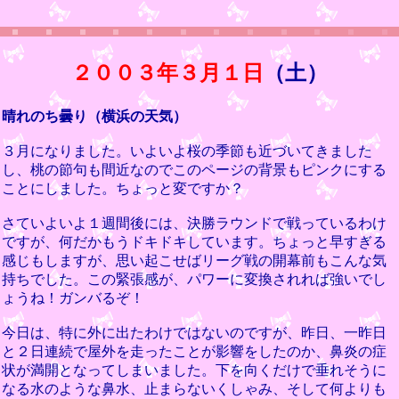
２００３年３月１日
（土）
晴れのち曇り（横浜の天気）
３月になりました。いよいよ桜の季節も近づいてきました
し、桃の節句も間近なのでこのページの背景もピンクにする
ことにしました。ちょっと変ですか？
さていよいよ１週間後には、決勝ラウンドで戦っているわけ
ですが、何だかもうドキドキしています。ちょっと早すぎる
感じもしますが、思い起こせばリーグ戦の開幕前もこんな気
持ちでした。この緊張感が、パワーに変換されれば強いでし
ょうね！ガンバるぞ！
今日は、特に外に出たわけではないのですが、昨日、一昨日
と２日連続で屋外を走ったことが影響をしたのか、鼻炎の症
状が満開となってしまいました。下を向くだけで垂れそうに
なる水のような鼻水、止まらないくしゃみ、そして何よりも