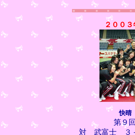
２００３
快晴
第９
対 武富士 ３