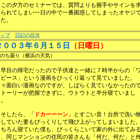
この夕方のセミナーでは、質問よりも握手やサインを
められてしまい一日の中で一番困惑してしまったオヤジ
した。
ップ
日記の目次
２００３年６月１５日
（日曜日）
のち曇り（横浜の天気）
早目の帰宅だったので子供達と一緒に７時半からの「
ンピース」という漫画をひっくり返って見ていました。
中々面白い漫画なのですが、しばらく見ていなかったの
ストーリーが把握できずに、ウトウトと半分寝ていまし
た。
そしたら、「
ドカーーーン
」とすごい音！台所で洗い
をしていた妻もびっくりして飛び上がってしまいました
もちろん寝ていた僕も、びっくらこいて家の外に出てみ
と、同じマンションの住民の皆さんも「何だ、何だ」と