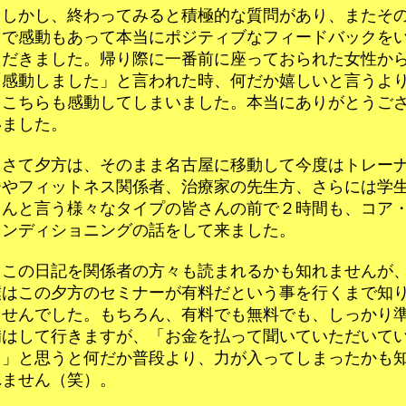
しかし、終わってみると積極的な質問があり、またそ
中で感動もあって本当にポジティブなフィードバックを
ただきました。帰り際に一番前に座っておられた女性か
「感動しました」と言われた時、何だか嬉しいと言うよ
もこちらも感動してしまいました。本当にありがとうご
いました。
さて夕方は、そのまま名古屋に移動して今度はトレー
ーやフィットネス関係者、治療家の先生方、さらには学
さんと言う様々なタイプの皆さんの前で２時間も、コア
コンディショニングの話をして来ました。
この日記を関係者の方々も読まれるかも知れませんが
僕はこの夕方のセミナーが有料だという事を行くまで知
ませんでした。もちろん、有料でも無料でも、しっかり
備はして行きますが、「お金を払って聞いていただいて
る」と思うと何だか普段より、力が入ってしまったかも
れません（笑）。