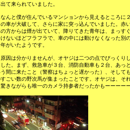
に出て来られていました。
なんと僕が住んでいるマンションから見えるところに
台の車が大破して、さらに家に突っ込んでいました。赤
車の方からは煙が出ていて、降りてきた青年は、まっす
歩けないほどフラフラで、車の中には動けなくなった別
青年がいたようです。
原因は分かりませんが、オヤジは二つの点でびっくり
ました。まず、救急車が３台、消防自動車も２台、あっ
いう間に来たこと（警察はちょっと遅かった）、そして
のすごい数の野次馬が集まったことです。オヤジは、そ
に驚きながらも唯一のカメラ持参者だったかもーーーーー!