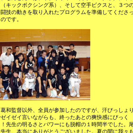
ク（キックボクシング系）、そして空手ビクスと、３つ
格闘技の動きを取り入れたプログラムを準備してくださ
たのです。
葛和監督以外、全員が参加したのですが、汗びっしょ
でゼイゼイ言いながらも、終ったあとの爽快感にびっく
り！先生の明るさとパワーにも脱帽の１時間半でした。
陰先生、本当にありがとうございました。夏の間に我々