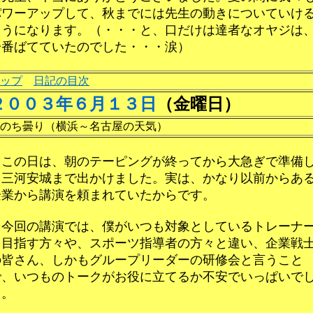
パワーアップして、秋までには先生の動きについていけ
ようになります。（・・・と、口だけは達者なオヤジは
一番ばてていたのでした・・・涙）
ップ
日記の目次
２００３年６月１３日
（金曜日）
のち曇り（横浜～名古屋の天気）
この日は、朝のテーピングが終ってから大急ぎで準備
て三河安城まで出かけました。実は、かなり以前からあ
企業から講演を頼まれていたからです。
今回の講演では、僕がいつも対象としているトレーナ
を目指す方々や、スポーツ指導者の方々と違い、企業戦
の皆さん、しかもグループリーダーの研修会と言うこと
で、いつものトークがお役に立てるか不安でいっぱいで
た。