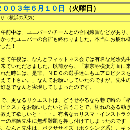
２００３年６月１０日
（火曜日）
り（横浜の天気）
午前中は、ユニバーのチームとの合同練習などがあり
長かったユニバーの合宿も終わりました。本当にお疲れ
でした！
さて午後は、なんとフィットネス会では有名な尾陰先
に来ていただきました。以前から、「東京や横浜方面に
られた時には、是非、ＮＥＣの選手達にもエアロビクス
教えて下さい。」なんてお願いしていたのですが、先生
ご好意でなんと実現してしまったのです。
で、更なるリクエストは、どうせやるなら巷で噂の「
闘ビクス」をお願いしたいと言うことで、切れのある動
を教えて欲しいと・・・。有名なカリスマ・インストラ
ターの尾陰先生に無理難題を押し付けてしまったのです
が、なんと先生は、ボクササイズ（ボクシング系）、キ