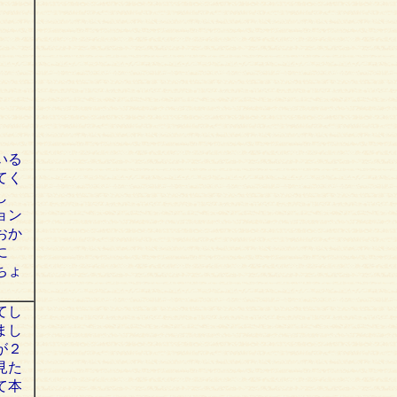
いる
てく
し
ョン
おか
に
ちょ
てし
まし
が２
見た
て本