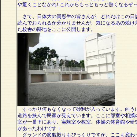
や驚くことなかれ!!これからもっともっと熱くなるぞ～!
さて、日体大の同窓生の皆さんが、どれだけこの日
読んでおられるか分かりませんが、気になるあの焼け
た校舎の跡地をここに公開します。
すっかり何もなくなって砂利が入っています。向う
道路を挟んで民家が見えています。ここに部室や相撲
室が一番下にあり、実験室や教室、体操の体育館や研
があったわけです！
グランドの変貌振りもびっくりですが、ここも変わ