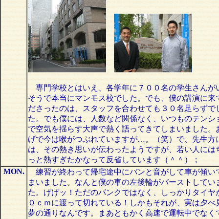
専門学校とはいえ、各学年に７００名の学生さんが
そうで本当にマンモス校でした。でも、僕の講演に来
ださったのは、スタッフを合わせても３０名足らずで
た。でも僕には、人数など関係なく、いつものテンシ
で空気を揺らす大声で熱く語ってきてしまいました。
げで今は喉がつぶれていますが…。（笑）で、先生方
は、その熱き思いが伝わったようですが、若い人には
っと熱すぎたかなって反省しています（＾＾）；
MON.
練習が終わって帰宅途中にバンと音がして車が傾い
まいました。なんと僕の車の左後輪がバーストしてい
た。げげッ！ただのパンクではなく、しっかりタイヤ
０ｃｍに渡って切れている！しかもそれが、実は夕べ
夢の通りなんです。まあともかく高速で運転中でなく