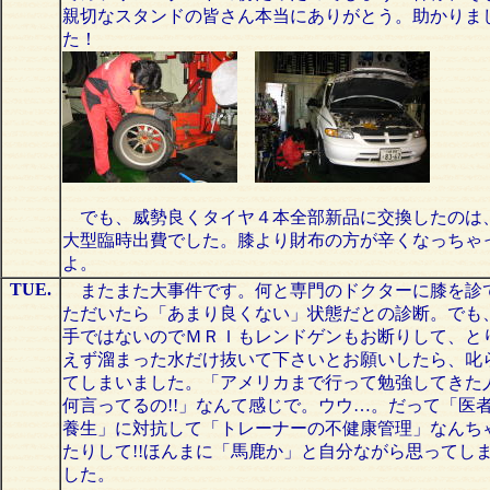
親切なスタンドの皆さん本当にありがとう。助かりま
た！
でも、威勢良くタイヤ４本全部新品に交換したのは
大型臨時出費でした。膝より財布の方が辛くなっちゃ
よ。
TUE.
またまた大事件です。何と専門のドクターに膝を診
ただいたら「あまり良くない」状態だとの診断。でも
手ではないのでＭＲＩもレンドゲンもお断りして、と
えず溜まった水だけ抜いて下さいとお願いしたら、叱
てしまいました。「アメリカまで行って勉強してきた
何言ってるの!!」なんて感じで。ウウ…。だって「医
養生」に対抗して「トレーナーの不健康管理」なんち
たりして!!ほんまに「馬鹿か」と自分ながら思ってし
した。