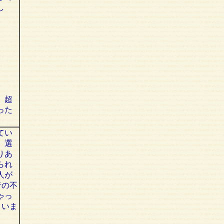
し
、超
った
てい
、選
りあ
られ
人が
者の不
ゃっ
まいま