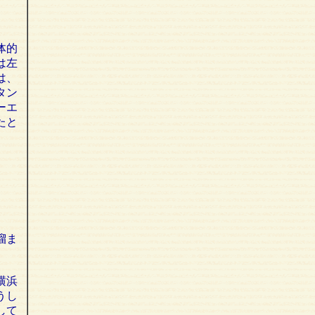
、
体的
は左
は、
タン
ーエ
たと
溜ま
横浜
うし
して