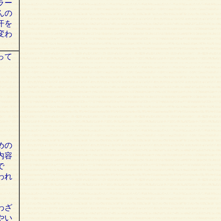
ラー
んの
汗を
変わ
って
めの
内容
で
われ
わざ
やい