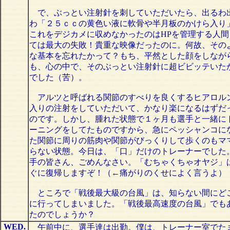
で、ぶっとい注射針を刺していただいたら、出るわ
わ「２５ｃｃの黄色い液に軟骨や半月板のかけら入り
これをデジカメに収めなかったのはHPを管理する人間
ては最大の失敗！貴重な映像だったのに。何故、その
な基本を忘れたかって？もち、平然とした顔をしなが
も、心の中で、そのぶっとい注射針に超ビビッテいた
でした（苦）。
アルツと呼ばれる関節のすべりを良くするヒアロル
入りの注射をしていただいて、かなり楽になるはずだ
のです。しかし、腫れた状態で１ヶ月も選手と一緒に
ーニングをしてたものですから、急にペッシャンコに
た関節に周りの筋肉や関節がびっくりして歩くのもマ
らない状態。今日は、「口」だけのトレーナーでした
手の皆さん、ごめんなさい。「むちゃくちゃオヤジ」
ぐに復帰しますぞ！（←痛がりのくせによく言うよ）
ところで「戦後最大級の台風」は、知らない間にど
に行ってしまいました。「戦後最高速度の台風」でも
たのでしょうか？
WED.
午前中に、選手達は出勤。僕は、トレーナー室でた