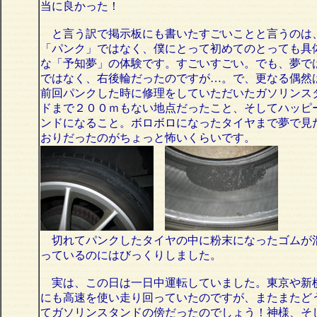
当に良かった！
と言う訳で掲示板にも書いたすごいことと言うのは
「パンク」ではなく、僕にとって初めてのとっても具
な「予知夢」の体験です。すごいすごい。でも、夢で
ではなく、右後輪だったのですが…。で、更なる偶然
前回パンクした時に修理をしていただいたガソリンス
ドまで２００ｍもない地点だったこと、そしてハッピ
ンドになること。ボロボロになったタイヤまで夢で見
おりだったのがちょっと怖いくらいです。
切れてパンクしたタイヤの中に粉末になったゴムが
っているのにはびっくりしました。
実は、この日は一日中運転していました。東京や新
にも高速を使い走り回っていたのですが、またまたど
てガソリンスタンドの傍だったのでしょう！神様、そ