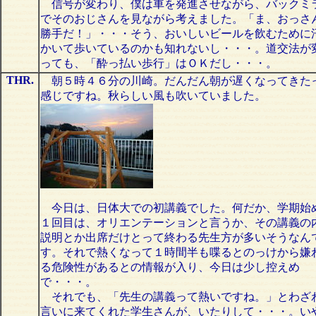
信号が変わり、僕は車を発進させながら、バックミ
でそのおじさんを見ながら考えました。「ま、おっさ
勝手だ！」・・・そう、おいしいビールを飲むために
かいて歩いているのかも知れないし・・・。道交法が
っても、「酔っ払い歩行」はＯＫだし・・・。
THR.
朝５時４６分の川崎。だんだん朝が遅くなってきた
感じですね。秋らしい風も吹いていました。
今日は、日体大での初講義でした。何だか、学期始
１回目は、オリエンテーションと言うか、その講義の
説明とか出席だけとって終わる先生方が多いそうなん
す。それで熱くなって１時間半も喋るとのっけから嫌
る危険性があるとの情報が入り、今日は少し控えめ
で・・・。
それでも、「先生の講義って熱いですね。」とわざ
言いに来てくれた学生さんが、いたりして・・・。い