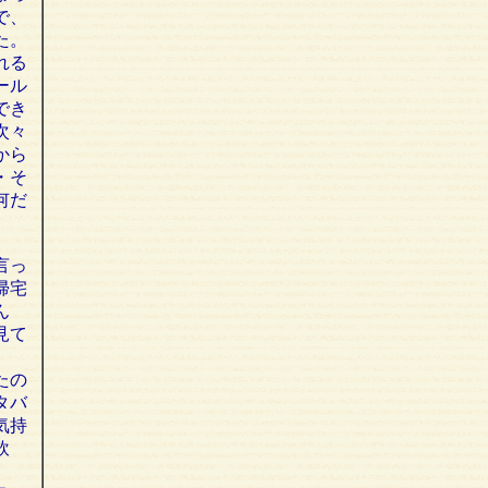
で、
た。
れる
ール
でき
次々
から
・そ
何だ
言っ
帰宅
ん
見て
たの
タバ
気持
飲