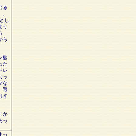
出る
」。
とし
よう
ら
から
ン酸
った
トレ
なっ
マな
。選
はす
こか
あっ
まっ