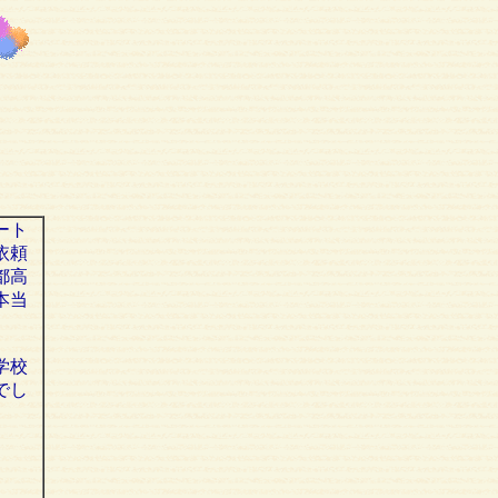
ート
依頼
都高
本当
学校
でし