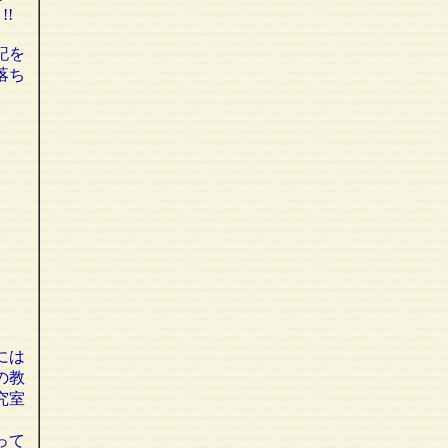
!
記を
落ち
には
の教
究室
って