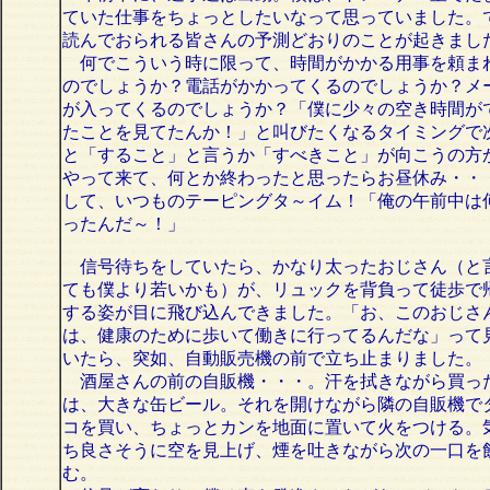
ていた仕事をちょっとしたいなって思っていました。
読んでおられる皆さんの予測どおりのことが起きまし
何でこういう時に限って、時間がかかる用事を頼ま
のでしょうか？電話がかかってくるのでしょうか？メ
が入ってくるのでしょうか？「僕に少々の空き時間が
たことを見てたんか！」と叫びたくなるタイミングで
と「すること」と言うか「すべきこと」が向こうの方
やって来て、何とか終わったと思ったらお昼休み・・
して、いつものテーピングタ～イム！「俺の午前中は
ったんだ～！」
信号待ちをしていたら、かなり太ったおじさん（と
ても僕より若いかも）が、リュックを背負って徒歩で
する姿が目に飛び込んできました。「お、このおじさ
は、健康のために歩いて働きに行ってるんだな」って
いたら、突如、自動販売機の前で立ち止まりました。
酒屋さんの前の自販機・・・。汗を拭きながら買っ
は、大きな缶ビール。それを開けながら隣の自販機で
コを買い、ちょっとカンを地面に置いて火をつける。
ち良さそうに空を見上げ、煙を吐きながら次の一口を
む。