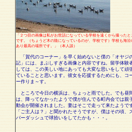
「２つ目の画像は私がお世話になっている学校を遠くから撮ったと
です。（ちょうど木の陰になっているのが、学校です）学校も海沿
あり最高の場所です。」（本人談）
「賀代のコーナー」を早く始めないと僕の「オヤジ
記」には、まぶしすぎる画像と内容ですね。留学体験
しては、この美しい地にあっても大変な思いをして頑
ていることと思います。彼女を応援するためにも、コ
ー作りま～す。
ところで今日の横浜は、ちょっと雨でした。でも昼
は、降ってなかったようで僕が住んでる町内会では親
動会が開催されました。妻はそこで走って来たようで
「ご主人は？」と聞かれたそうですが、僕はその頃、
パーダッシュで球拾いをしてたかも・・・。