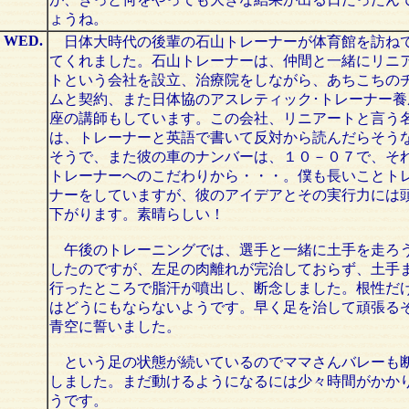
ょうね。
WED.
日体大時代の後輩の石山トレーナーが体育館を訪ね
てくれました。石山トレーナーは、仲間と一緒にリニ
トという会社を設立、治療院をしながら、あちこちの
ムと契約、また日体協のアスレティック･トレーナー養
座の講師もしています。この会社、リニアートと言う
は、トレーナーと英語で書いて反対から読んだらそう
そうで、また彼の車のナンバーは、１０－０７で、そ
トレーナーへのこだわりから・・・。僕も長いことト
ナーをしていますが、彼のアイデアとその実行力には
下がります。素晴らしい！
午後のトレーニングでは、選手と一緒に土手を走ろ
したのですが、左足の肉離れが完治しておらず、土手
行ったところで脂汗が噴出し、断念しました。根性だ
はどうにもならないようです。早く足を治して頑張る
青空に誓いました。
という足の状態が続いているのでママさんバレーも
しました。まだ動けるようになるには少々時間がかか
うです。