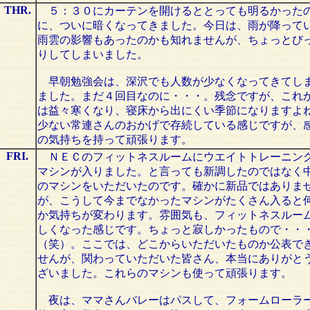
THR.
５：３０にカーテンを開けるととっても明るかった
に、ついに暗くなってきました。今日は、雨が降って
雨雲の影響もあったのかも知れませんが、ちょっとび
りしてしまいました。
早朝勉強会は、深沢でも人数が少なくなってきてし
ました。まだ４回目なのに・・・。残念ですが、これ
は益々寒くなり、寝床から出にくい季節になりますよ
少ない常連さんのおかげで存続している感じですが、
の気持ちを持って頑張ります。
FRI.
ＮＥＣのフィットネスルームにウエイトトレーニン
マシンが入りました。と言っても新調したのではなく
のマシンをいただいたのです。確かに新品ではありま
が、こうして今までなかったマシンがたくさん入ると
か気持ちが変わります。雰囲気も、フィットネスルー
しくなった感じです。ちょっと寂しかったもので・・
（笑）。ここでは、どこからいただいたものか公表で
せんが、関わっていただいた皆さん、本当にありがと
ざいました。これらのマシンも使って頑張ります。
夜は、ママさんバレーはパスして、フォームローラ