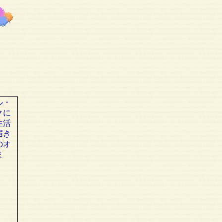
ル・
クに
生活
届き
のオ
ま