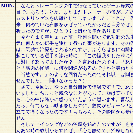
MON.
なんとトレーニングの中で行なっていたゲーム形式
目で、あろうことか、またまたトレーナーの僕が、左
ムストリングスを肉離れしてしまいました。これは、
来、傷めていた右膝をかばっていたからだと自分では
析したのですが、ひとつ引っ掛かる事があります。
今から１０年ちょっと前、評判を聞いて気功師の先
元に何人かの選手を連れて行った事があります。その
は、気功で治療をされるのですが、ふくらはぎに肉離
起こしている選手を診た時に、「この怪我をした時に
に対して怒ってましたか？」と言われたのです。「怒
と「筋肉の怪我」に何か関連があるのですかと尋ねた
「当然です。」のような回答だったのでそれ以上は聞
せんでした。（聞けなかった？）
さて、今回は、やっと自分自身で体験です！で、怒
いました。ちょっと残念なことがあって、顔は笑って
も、心の中は確かに怒っていたように思います。普段
たら、何でもない動きをしたのに、筋肉がピキーン!!
立てて痛くなったのです！もちろん、その瞬間から歩
せん。
そしてアイシングなどの治療を始めたのですが、も
んあの時の教訓からすれば、「心も静めて」治療しな