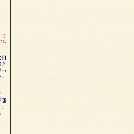
ころ
いに
の日
者と
張っ
ーナ
間
子運
す。
スー