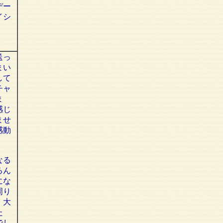
デー
イシ
送っ
まい
して
チャ
ま
感じ
ませ
感動
なる
るん
にな
周り
、大
た
でし