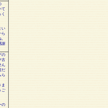
の
いて
っく
まい
から
ね。
感謝
グの
中古
せん
何だ
ムら
・
きま
うご
ーの