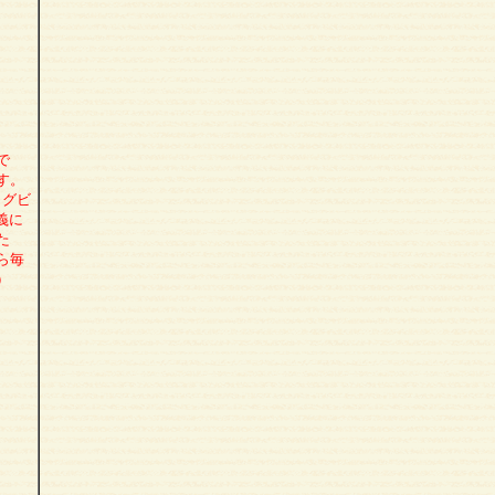
で
す。
ラグビ
義に
た
ら毎
）