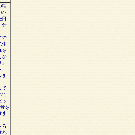
の種
のハ
先日
、分
生の
先生
れを
何か
り」
ら、
きま
って
いて
だっ
と音を
けま
ちろ
けれ