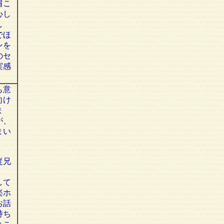
肩こ
心し
し
でほ
ンを
のセ
実感
も意
向け
ま
が、
まい
従兄
して
楽ホ
お話
持ち