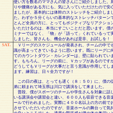
使い方を数名のママさんの皆さんにご紹介しました。
りや腰痛がある方にも、気に入っていただけたので安
ましたが、基本的には体幹のストレッチをご紹介しま
た。わずか５分くらいの基本的なストレッチパターン
とんど全員の方に、とってもポジティブなリアクショ
いただけるのは、本当にすごいことだと思います。僕
ミナーではなく、「物」が「語って」くれているって
しました。皆さんも、機会があれば是非、お試しを！
SAT.
Ｖリーグのスケジュールが発表され、チームの中で
識が高まってきているように思います。既にリーグに
てのカウントダウン・カレンダーは、壁に貼られてい
す。もちろん、リーグの前に、Ｖカップがあるのです
どうしてもＶリーグが大事だと言う意識が作用してし
ます。練習は、日々全力ですが！
この日の夜は、とっても遅く（８：５０）に、僕の
弟に頼まれて埼玉県は川口で講演をして来ました。
普段、僕がスポーツのチームや学生さんを対象に話
いる講演会や講習会と違い、６００人も収容できる音
ールで行われました。実際に４００名以上の方の前で
させていただいたのですが、音楽ホールの舞台って気