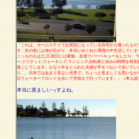
「これは、ホームステイでお世話になっている自宅から撮ったもの
す。目の前には海が広がり、本当にめぐれた環境の中生活していま
こっちの人は土,日,祝日には家族、友達でバーベキューをしたり、
ー,クリケット,ウォーキング,ランニング,自転車と休みの時間を有意
過ごしています。かなり年をとられた夫婦が手をつないで歩いてい
り…。日本ではあまり見ない光景で、ちょっと羨ましくも思いなが
日ウォーターフロントを歩いて学校まで行っています。」（本人談
本当に羨ましいっすよね。