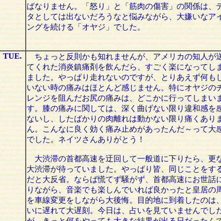
ばなりません。「怒り」と「筋肉の傷害」の関係は、
タとしては出ないだろうなと悩みながら、大嫌いなア
ングを続ける「オヤジ」でした。
TUE.
ちょっと反則かも知れませんが、アメリカの知人が
てくれた消炎鎮痛剤を飲んだら、すごく楽になってし
ました。やっぱり走れないのですが、とりあえず何も
いない時の痛みはほとんど感じません。特にオヤジの
レンジを阻んだお尻の痛みは、どこかに行ってしまい
す。膝の痛みに関しては、深く曲げない限り違和感を
ないし、したばかりの肉離れは動かない限り痛くあり
ん。こんなに良く効く痛み止めがあったんだ～って大
でした。ネイツさんありがとう！
大渋滞の首都高速を迂回して一般道に下りたら、更
大渋滞が待っていました。やっぱり皆、同じことをす
だと大反省。ならば慌てず騒がず、首都高速にお世話
りながら、音楽でも楽しんでいれば良かったと皇居の
を車線変更をしながら大後悔。目的地に到着したのは
いに遅れて大遅刻。今日は、占いを見ていませんでし
が、きっと何をやっても大きな結果が出る日だったん