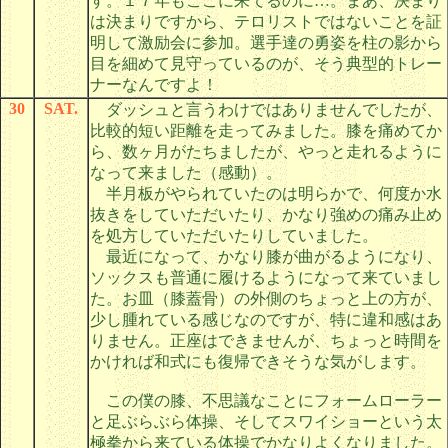
す。１７年もここに来てるのに…。まあ、決まり
は決まりですから、テロリストではないことを証
明して激励会に参加。選手達の勇姿を柱の影から
目を細めて見守っているのが、そう典型的トレー
ナーなんですよ！
30
SAT.
ダッシュと言うわけではありませんでしたが、
比較的短い距離を走ってみました。膝を痛めてか
ら、数ヶ月がたちましたが、やっと走れるように
なって来ました（感動）。
半月板がやられていたのは明らかで、何度か水
抜きをしていただいたり、かなり強めの痛み止め
を処方していただいたりしていました。
最近になって、かなり膝が曲がるようになり、
ソックスも普通に履けるようになって来ていまし
た。お皿（膝蓋骨）の外側のちょっと上の方が、
少し腫れている感じなのですが、特に違和感はあ
りません。正座はできませんが、ちょっと時間を
かければ和式にも復帰できそうな気がします。
この僕の膝、不思議なことにフォームローラー
と足ぶらぶら体操、そしてスワイショーという太
極拳から来ている体操でかなりよくなりました。