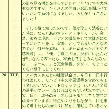
の街を見る機会を作っていただけただけでも大感
謝なのですが、たくさんの面白いお話を聞かせて
いただいて勉強になりました。ありがとうござい
ました！
そして後で知ったのです。僕が珍しく渋谷にい
た時に、なんとあのマライア・キャリーが、突
然、渋谷に現れ、ビデオの撮影をして大騒ぎにな
っていたことを…。実際、どうでも良いことなの
ですが、何だか感動。（←また始まったオヤジの
感激癖）…。「俺、丁度この頃、渋谷にいたんだ
ぜ!!」なんて喋ったら、家族も選手もみんなみん
な…「ふーん。」と完全無視。ググッ。ちょっと
くらい相手にしてくれ！
26
TUE.
アルカスさんとの練習試合は、今日も一日中行
われました。リハビリ中の小栗選手を含めても１
４名しかいないレッドロケッツは、ほとんど全員
の選手がプレーしなければならない状況ですが、
皆、日々、調子の良し悪しはあるとしても本当に
頑張っています。得点めくりをしながら、目を細
めて選手たちの頑張りに静かに感動しているオヤ