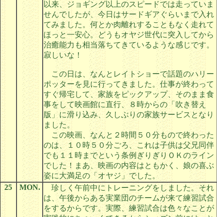
以来、ジョギング以上のスピードでは走っていま
せんでしたが、今日はサードギアぐらいまで入れ
てみました。何とか肉離れすることもなく走れて
ほっと一安心。どうもオヤジ世代に突入してから
治癒能力も相当落ちてきているような感じです。
寂しいな！
この日は、なんとレイトショーで話題のハリー
ポッターを見に行ってきました。仕事が終わって
すぐ帰宅して、家族をピックアップ、そのまま食
事をして映画館に直行、８時からの「吹き替え
版」に滑り込み、久しぶりの家族サービスとなり
ました。
この映画、なんと２時間５０分もので終わった
のは、１０時５０分ごろ、これは子供は父兄同伴
でも１１時までという条例ぎりぎりＯＫのライン
でした！まあ、映画の内容はともかく、娘の喜ぶ
姿に大満足の「オヤジ」でした。
25
MON.
珍しく午前中にトレーニングをしました。それ
は、午後からある実業団のチームが来て練習試合
をするからです。実際、練習試合は色々なことが