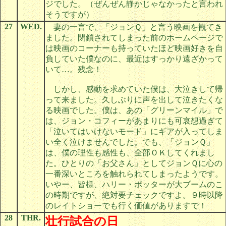
ジでした。（ぜんぜん静かじゃなかったと言われ
そうですが）
27
WED.
妻の一言で、「ジョンＱ」と言う映画を観てき
ました。閉鎖されてしまった前のホームページで
は映画のコーナーも持っていたほど映画好きを自
負していた僕なのに、最近はすっかり遠ざかって
いて…。残念！
しかし、感動を求めていた僕は、大泣きして帰
って来ました。久しぶりに声を出して泣きたくな
る映画でした。僕は、あの「グリーンマイル」で
は、ジョン・コフィーがあまりにも可哀想過ぎて
「泣いてはいけないモード」にギアが入ってしま
い全く泣けませんでした。でも、「ジョンＱ」
は、僕の理性も感性も、全部ＯＫしてくれまし
た。ひとりの「お父さん」としてジョンＱに心の
一番深いところを触れられてしまったようです。
いやー、皆様、ハリー・ポッターが大ブームのこ
の時期ですが、絶対要チェックですよ。９時以降
のレイトショーでも行く価値がありますで！
28
THR.
壮行試合の日