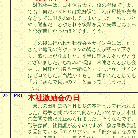
対戦相手は、日本体育大学、僕の母校ですよ。
でも、何だかＮＥＣは絶好調で、わが母校を完膚
なきまでに叩きのめしてしまいました。ちょっと
やり過ぎだ！とやられる後輩を見て先輩はちょっ
と心が苦しかったほどです。うう。
その後に行われた壮行会やサイン会には、たく
さんの地元の方やファンの皆さんが残って下さ
り、盛り上がりました。本当に皆さんありがとう
ございました。ちなみに僕は、常連さんと少し会
話し、何枚か写真を一緒にとりましたが、サイン
はゼロでした。当然か！もし、頼まれたとしても
「おじさんで良いの？」と言ってしまうわけ
で…。
29
FRI.
本社激励会の日
東京の田町にあるＮＥＣの本社ビルで行われま
した。選手と共にバスで向かったのですが、本社
の玄関で僕だけ止められました。そうなんです。
選手は皆、社員証があるのですが、僕は業務委託
を受けている「エイリアン」＝「部外者」なので