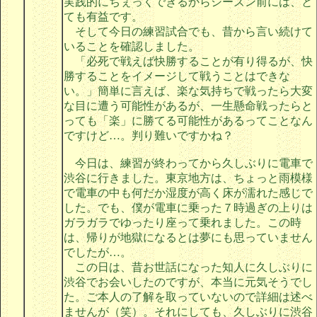
実践的にちぇっくできるからシーズン前には、と
ても有益です。
そして今日の練習試合でも、昔から言い続けて
いることを確認しました。
「必死で戦えば快勝することが有り得るが、快
勝することをイメージして戦うことはできな
い。」簡単に言えば、楽な気持ちで戦ったら大変
な目に遭う可能性があるが、一生懸命戦ったらと
っても「楽」に勝てる可能性があるってことなん
ですけど…。判り難いですかね？
今日は、練習が終わってから久しぶりに電車で
渋谷に行きました。東京地方は、ちょっと雨模様
で電車の中も何だか湿度が高く床が濡れた感じで
した。でも、僕が電車に乗った７時過ぎの上りは
ガラガラでゆったり座って乗れました。この時
は、帰りが地獄になるとは夢にも思っていません
でしたが…。
この日は、昔お世話になった知人に久しぶりに
渋谷でお会いしたのですが、本当に元気そうでし
た。ご本人の了解を取っていないので詳細は述べ
ませんが（笑）。それにしても、久しぶりに渋谷