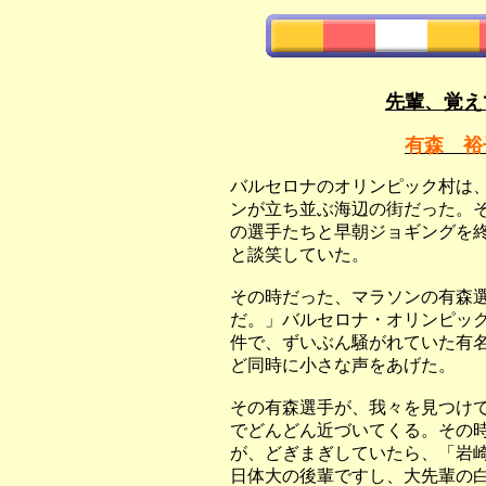
先輩、覚え
有森 裕
バルセロナのオリンピック村は
ンが立ち並ぶ海辺の街だった。
の選手たちと早朝ジョギングを
と談笑していた。
その時だった、マラソンの有森
だ。」バルセロナ・オリンピッ
件で、ずいぶん騒がれていた有
ど同時に小さな声をあげた。
その有森選手が、我々を見つけ
でどんどん近づいてくる。その
が、どぎまぎしていたら、「岩
日体大の後輩ですし、大先輩の