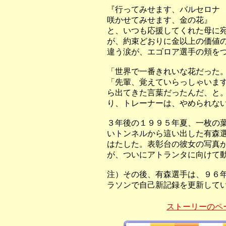
『
行ってみせます、バルセロナ
咲かせてみせます、金の花』
と、いつも応援してくれた母に
が、約束どおりに金以上の価値
違う涙が、エゴロア選手の頬を
「世界で一番きれいな花だった
「先輩、覚えていらっしゃいま
ら出てきた言葉だったんだ、と
り、トレーナーは、やめられな
３年後の１９９５年夏、一枚の
いトンネルから這い出した有森
はたした。表彰台の彼女の写真
が、ついにアトランタに向けて
注）その後、有森選手は、９６
ラソンで自己新記録を更新して
ストーリーのペ