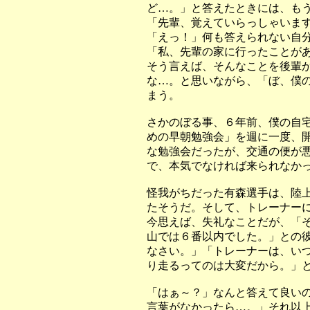
ど…。」と答えたときには、も
「先輩、覚えていらっしゃいま
「えっ！」何も答えられない自
「私、先輩の家に行ったことが
そう言えば、そんなことを後輩
な…。と思いながら、「ぼ、僕
まう。
さかのぼる事、６年前、僕の自
めの早朝勉強会」を週に一度、
な勉強会だったが、交通の便が
で、本気でなければ来られなか
怪我がちだった有森選手は、陸
たそうだ。そして、トレーナー
今思えば、失礼なことだが、「
山では６番以内でした。」との
なさい。」「トレーナーは、い
り走るってのは大変だから。」
「はぁ～？」なんと答えて良い
言葉がなかったら…。」
それ以