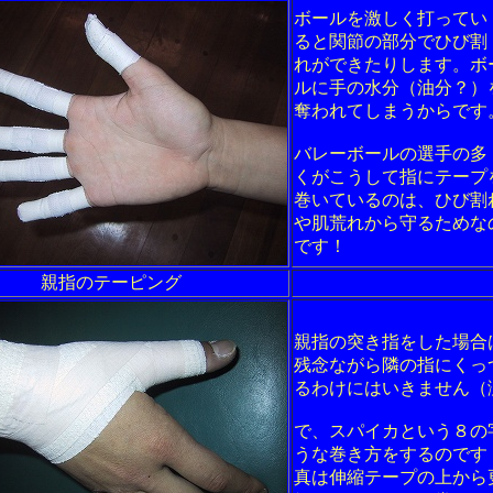
ボールを激しく打ってい
ると関節の部分でひび割
れができたりします。ボ
ルに手の水分（油分？）
奪われてしまうからです
バレーボールの選手の多
くがこうして指にテープ
巻いているのは、ひび割
や肌荒れから守るためな
です！
親指のテーピング
親指の突き指をした場合
残念ながら隣の指にくっ
るわけにはいきません（
で、スパイカという８の
うな巻き方をするのです
真は伸縮テープの上から