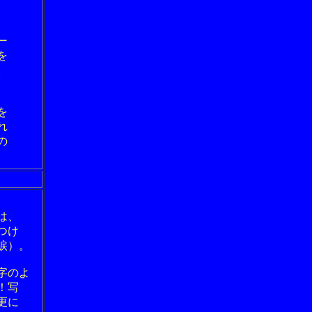
ー
を
。
を
れ
の
は、
つけ
涙）。
字のよ
！写
更に