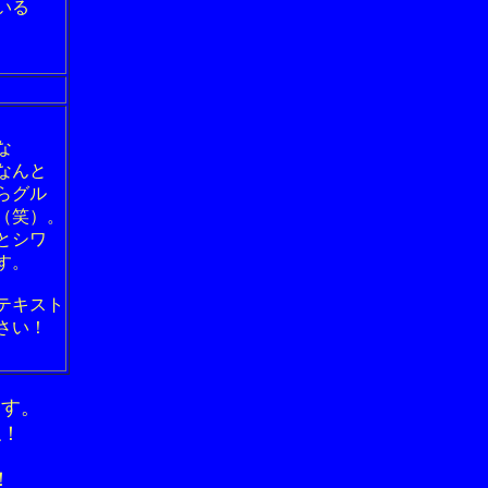
いる
な
なんと
らグル
（笑）。
とシワ
す。
テキスト
さい！
ます。
ね！
！