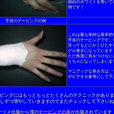
細めのホワイトを巻いて
例です！
手首のテーピングの例
これは最も単純な基本的
手首のテーピングです。
言ってもとにかくひたす
グル巻きになっています
ただ角度に気をつけない
くちゃになってしまいま
マニアックな巻き方は、
やビデオを参考にして下
ピングにはもっともっとたくさんのテクニックがあり
しずつ増やしていきますのでまたチェックして下さい
ナツメ出版から僕の
テーピングの本
が出版されています