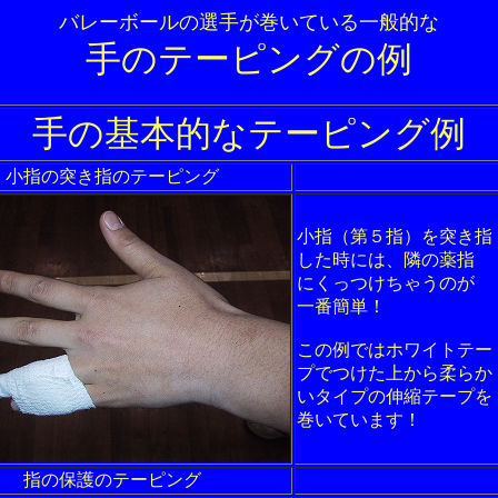
バレーボールの選手が巻いている一般的な
手のテーピングの例
手の基本的なテーピング例
小指の突き指のテーピング
小指（第５指）を突き指
した時には、隣の薬指
にくっつけちゃうのが
一番簡単！
この例ではホワイトテー
プでつけた上から柔らか
いタイプの伸縮テープを
巻いています！
指の保護のテーピング