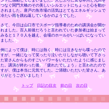
ントに感動してしまいました。久しぶりに見る本州と九州を
つなぐ関門大橋のその美しいシルエットにちょっと心を動か
されました。唐戸の魚市場の活気はとてもエネルギッシュで
冷たい雨を跳ね返しているかのようでした。
さて、今日は山口市でスポーツ指導者のための講演会が開か
れました。百人前後だろうと言われていた参加者は始まって
みると１７０人を越え、会場のホールがいっぱいになってい
ました。
例によって僕は、時には熱く、時には泣きながら喋ったので
すが、一緒になって笑ったり泣いたりしながら聴いて下さっ
た皆さんからものすごいパワーをいただいたように感じまし
た。講演が終わった後、「疲れたでしょう」と言われたので
すが、僕は本当に元気でした。ご清聴いただいた皆さん、あ
りがとうございました！
トップ
日記の目次
前の日
次の日