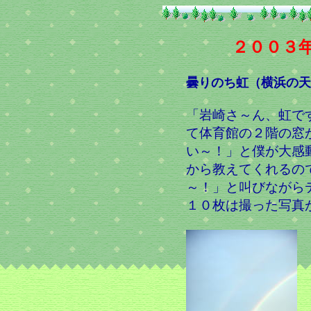
２００３
曇りのち虹（横浜の天
「岩崎さ～ん、虹で
て体育館の２階の窓
い～！」と僕が大感
から教えてくれるの
～！」と叫びながら
１０枚は撮った写真