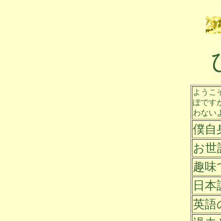
ようこ
ぽです
わない
僕自
お世
趣味
日本
英語