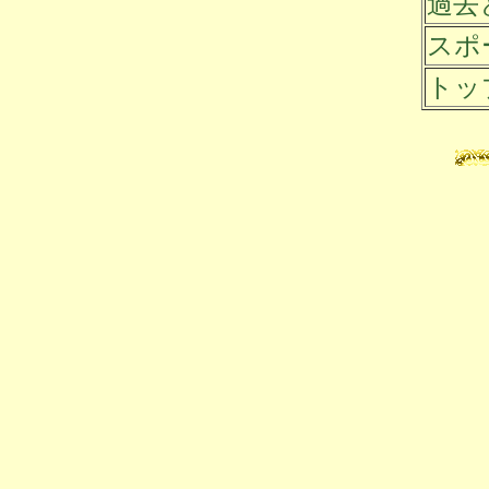
過去
スポ
トッ