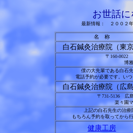
お世話に
最新情報： ２００２
名 称
白石鍼灸治療院（東
〒160-002
博
僕の大先輩である白石
電話予約が必要です。いつ
白石鍼灸治療院（広
〒731-5136 
楽々園
上記の白石先生の治療
もちろん予約を取ってから
健康工房