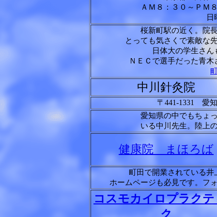
ＡＭ８：３０～ＰＭ
日
桜新町駅の近く。院
とっても気さくで素敵な
日体大の学生さん
ＮＥＣで選手だった青木
中川針灸院
〒441-1331
愛知県の中でもちょ
いる中川先生。陸上
健康院 まほろば
町田で開業されている井
ホームページも必見です。フ
コスモカイロプラクテ
ク