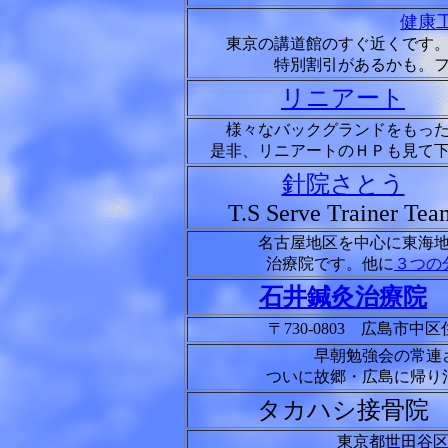
健康
東京の講道館のすぐ近くです
特別割引があるかも。
リニアート
様々なバックグランドをもっ
是非、リニアートのＨＰも見て
針院さとう
T.S Serve Trainer Tea
名古屋地区を中心に東海
治療院です。他に
３つの
石井鍼灸治療院
〒730-0803 広島
早朝勉強会の常連
ついに故郷・広島に帰り
タカハシ接骨院
東京都世田谷区桜