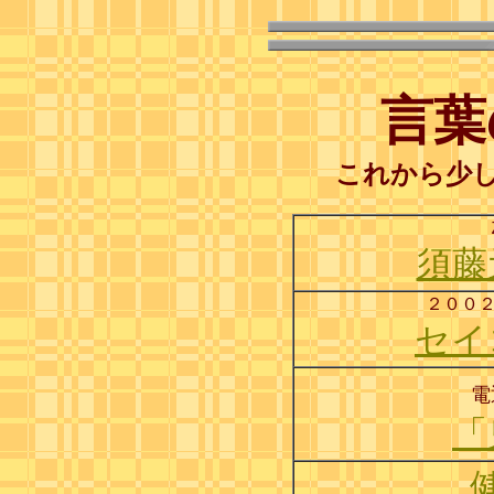
言葉
これから少
須藤
２００
セイ
電
「