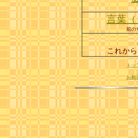
言葉（
前の
これから
トッ
お勉