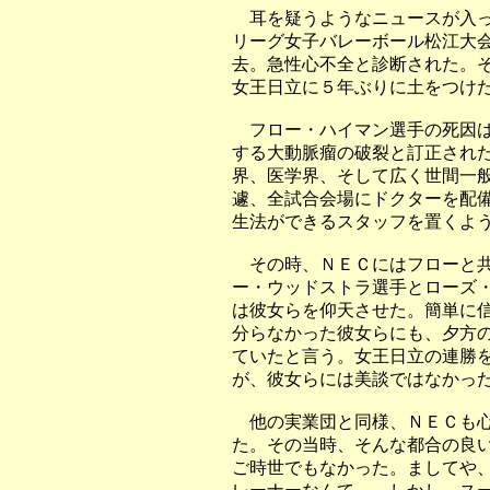
耳を疑うようなニュースが入っ
リーグ女子バレーボール松江大
去。急性心不全と診断された。
女王日立に５年ぶりに土をつけ
フロー・ハイマン選手の死因は
する大動脈瘤の破裂と訂正され
界、医学界、そして広く世間一
遽、全試合会場にドクターを配
生法ができるスタッフを置くよ
その時、ＮＥＣにはフローと共
ー・ウッドストラ選手とローズ
は彼女らを仰天させた。簡単に
分らなかった彼女らにも、夕方
ていたと言う。女王日立の連勝
が、彼女らには美談ではなかっ
他の実業団と同様、ＮＥＣも心
た。その当時、そんな都合の良
ご時世でもなかった。ましてや