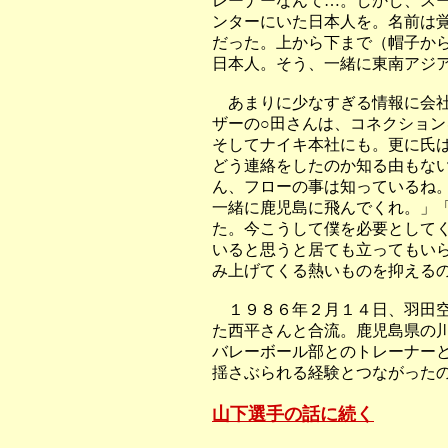
レーナーなんて…。しかし、ス
ンターにいた日本人を。名前は
だった。上から下まで（帽子か
日本人。そう、一緒に東南アジ
あまりに少なすぎる情報に会社
ザーの○田さんは、コネクショ
そしてナイキ本社にも。更に氏
どう連絡をしたのか知る由もな
ん、フローの事は知っているね
一緒に鹿児島に飛んでくれ。」
た。今こうして僕を必要として
いると思うと居ても立ってもい
み上げてくる熱いものを抑える
１９８６年２月１４日、羽田空
た西平さんと合流。鹿児島県の
バレーボール部とのトレーナー
揺さぶられる経験とつながった
山下選手の話に続く