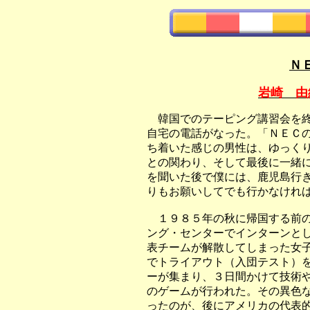
Ｎ
岩崎 由
韓国でのテーピング講習会を終
自宅の電話がなった。「ＮＥＣ
ち着いた感じの男性は、ゆっく
との関わり、そして最後に一緒
を聞いた後で僕には、鹿児島行
りもお願いしてでも行かなけれ
１９８５年の秋に帰国する前の
ング・センターでインターンと
表チームが解散してしまった女
でトライアウト（入団テスト）
ーが集まり、３日間かけて技術
のゲームが行われた。その異色
ったのが、後にアメリカの代表