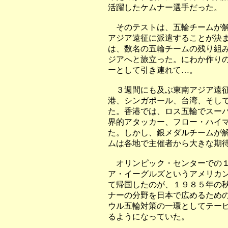
活躍したケムナー選手だった。
そのテストは、五輪チームが解
アジア遠征に派遣することが決
は、数名の五輪チームの残り組
ジアへと旅立った。にわか作り
ーとして引き連れて…。
３週間にも及ぶ東南アジア遠征
港、シンガポール、台湾、そし
た。香港では、ロス五輪でスー
界的アタッカー、フロー・ハイ
た。しかし、銀メダルチームが
ムは各地で主催者から大きな期
オリンピック・センターでの１
ア・イーグルズというアメリカ
て帰国したのが、１９８５年の
ナーの分野を日本で広めるため
ウル五輪対策の一環としてテー
るようになっていた。