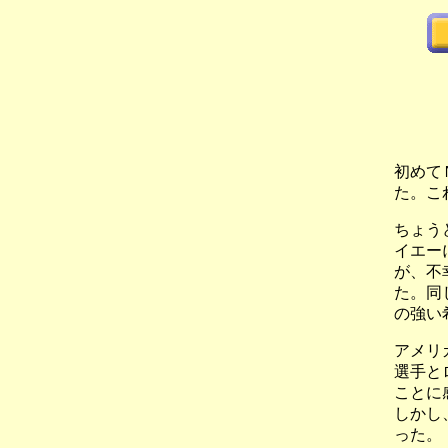
初めて
た。こ
ちょう
イエー
が、不
た。同
の強い
アメリ
選手と
ことに
しかし
った。