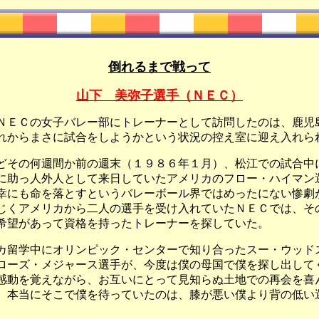
倒れるまで戦って
山下 美弥子選手（ＮＥＣ）
ＮＥＣの女子バレー部にトレーナーとして訪問したのは、鹿児
れからまさに試合をしようかという状況の控え室に迎え入れら
どその
何
週間か前の週末（１９８６年１月）、松江での試合中
に助っ人外人として来日していたアメリカのフロー・ハイマン
幸にも命を落とすというバレーボール界ではめったにない惨劇
じくアメリカから二人の選手を受け入れていたＮＥＣでは、そ
希望があって資格を持ったトレーナーを探していた。
カ留学中にオリンピック・センターで知り合ったスー・ウッド
ローズ・メジャース選手が、今度は僕の母国で僕を探し出して
感動を覚えながら、お互いにとって見知らぬ土地での再会を喜
、本当にそこで僕を待っていたのは、膝が悪い僕より背の低い