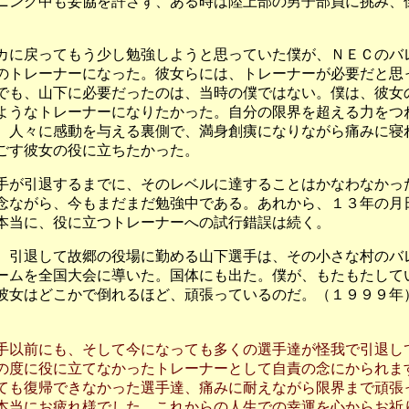
ニング中も妥協を許さず、ある時は陸上部の男子部員に挑み、
カに戻ってもう少し勉強しようと思っていた僕が、ＮＥＣのバ
のトレーナーになった。彼女らには、トレーナーが必要だと思
でも、山下に必要だったのは、当時の僕ではない。僕は、彼女
ようなトレーナーになりたかった。自分の限界を超える力をつ
、人々に感動を与える裏側で、満身創痍になりながら痛みに寝
ごす彼女の役に立ちたかった。
手が引退するまでに、そのレベルに達することはかなわなかっ
念ながら、今もまだまだ勉強中である。あれから、１３年の月
本当に、役に立つトレーナーへの試行錯誤は続く。
、引退して故郷の役場に勤める山下選手は、その小さな村のバ
ームを全国大会に導いた。国体にも出た。僕が、もたもたして
彼女はどこかで倒れるほど、頑張っているのだ。（１９９９年
手以前にも、そして今になっても多くの選手達が怪我で引退し
の度に役に立てなかったトレーナーとして自責の念にかられま
ても復帰できなかった選手達、痛みに耐えながら限界まで頑張
本当にお疲れ様でした。これからの人生での幸運を心からお祈