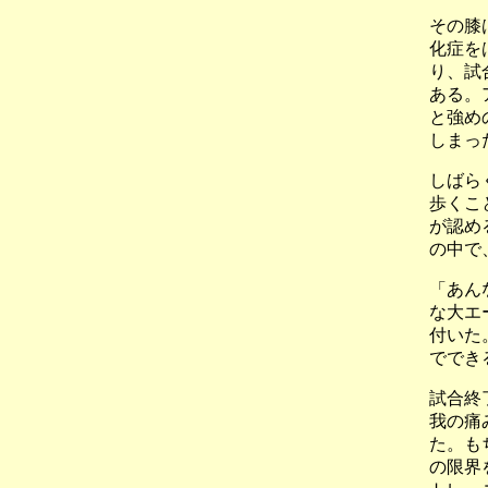
その膝
化症を
り、試
ある。
と強め
しまっ
しばら
歩くこ
が認め
の中で
「あん
な大エ
付いた
ででき
試合終
我の痛
た。も
の限界