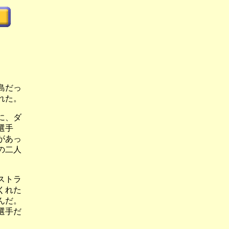
島だっ
れた。
に、ダ
選手
があっ
の二人
ストラ
くれた
んだ。
選手だ