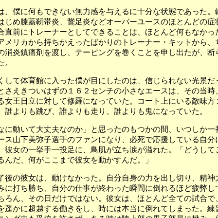
は、僕に何もできない無力感を与えるに十分な状態であった。
はじめ膝蓋靭帯炎、鵞足炎などオーバーユースのほとんどの症
合直前にトレーナーとしてできることは、ほとんど何もなかっ
アメリカから持ちかえったばかりのトレーナー・キットから、
の消炎鎮痛剤を渡し、テーピングを巻くことを申し出たが、断
た。
くして体育館に入った僕が目にしたのは、信じられない光景だ
とさえきついはずの１６２センチの小さなエースは、その当時
る女王日立に対して修羅になっていた。コート上にいる敵味方
、誰よりも跳び、誰よりも走り、誰よりも鬼になっていた。
なに動いて大丈夫なのか」と思ったのもつかの間、いつしか一
ース山下美弥子選手のファンになり、必死で応援している自分
。彼女の一挙手一投足に、鳥肌が立ち涙が溢れた。「どうして
るんだ、何がここまで彼女を動かすんだ。」
了後の彼女は、動けなかった。自分自身の力を出し切り、精神
みに打ち勝ち、自分の仕事が終わった瞬間に倒れるほど疲弊し
ちろん、その日だけではない。彼女は、ほとんど全ての試合で
を遥かに超越する働きをし、時には本当に倒れてしまった。練