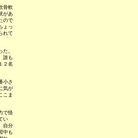
軟骨軟
状があ
たので
ちょっ
られて
った。
、誰も
１２名
番小さ
に気が
ここま
力で怪
てい
、自分
習中も