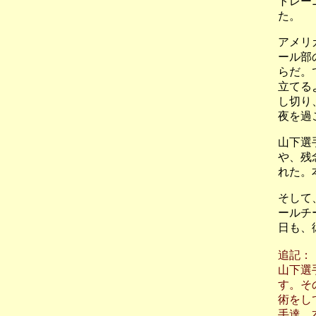
トレー
た。
アメリ
ール部
らだ。
立てる
し切り
夜を過
山下選
や、残
れた。
そして
ールチ
日も、
追記：
山下選
す。そ
術をし
手達、