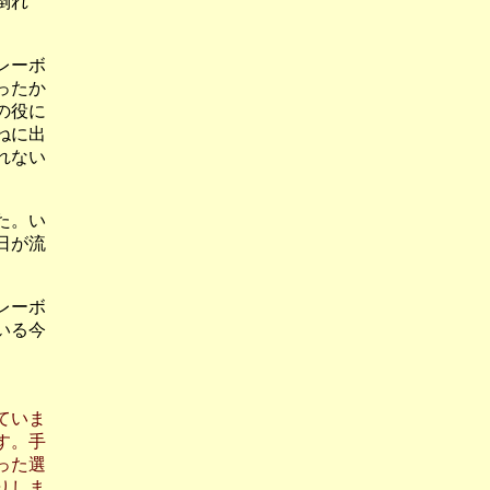
倒れ
レーボ
ったか
の役に
ねに出
れない
た。い
日が流
レーボ
いる今
）
ていま
す。手
った選
りしま